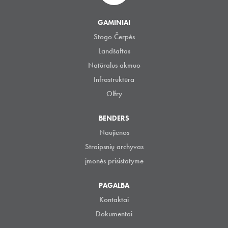
GAMINIAI
Stogo Čerpės
Landšaftas
Natūralus akmuo
Infrastruktūra
Olfry
BENDERS
Naujienos
Straipsnių archyvas
įmonės prisistatyme
PAGALBA
Kontaktai
Dokumentai