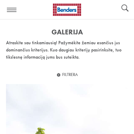
Pagalbos
Įrankiai
nuoroda:
GALERIJA
Atraskite sau tinkamiausią! Pažymėkite žemiau esančius jus
dominančius kriterijus. Kuo daugiau kriterijų pasirinksite, tuo
tikslesnę informaciją jums bus suteikta.
FILTRERA