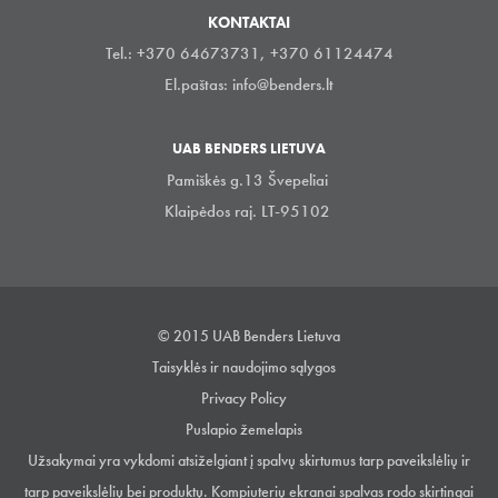
KONTAKTAI
Tel.: +370 64673731, +370 61124474
El.paštas:
info@benders.lt
UAB BENDERS LIETUVA
Pamiškės g.13 Švepeliai
Klaipėdos raj. LT-95102
© 2015 UAB Benders Lietuva
Taisyklės ir naudojimo sąlygos
Privacy Policy
Puslapio žemelapis
Užsakymai yra vykdomi atsiželgiant į spalvų skirtumus tarp paveikslėlių ir
tarp paveikslėlių bei produktų. Kompiuterių ekranai spalvas rodo skirtingai