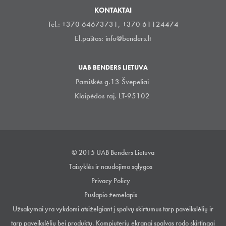
KONTAKTAI
Tel.: +370 64673731, +370 61124474
El.paštas:
info@benders.lt
UAB BENDERS LIETUVA
Pamiškės g.13 Švepeliai
Klaipėdos raj. LT-95102
© 2015 UAB Benders Lietuva
Taisyklės ir naudojimo sąlygos
Privacy Policy
Puslapio žemelapis
Užsakymai yra vykdomi atsiželgiant į spalvų skirtumus tarp paveikslėlių ir
tarp paveikslėlių bei produktų. Kompiuterių ekranai spalvas rodo skirtingai