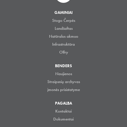
GAMINIAI
Stogo Čerpės
Landšaftas
Natūralus akmuo
Infrastruktūra
Olfry
BENDERS
Naujienos
Straipsnių archyvas
įmonės prisistatyme
PAGALBA
Kontaktai
Dokumentai