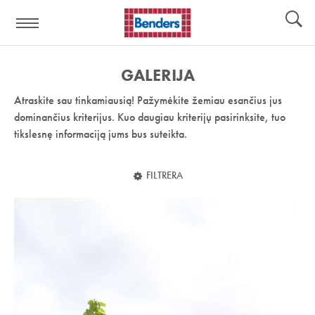
Pagalbos
Įrankiai
nuoroda:
GALERIJA
Atraskite sau tinkamiausią! Pažymėkite žemiau esančius jus
dominančius kriterijus. Kuo daugiau kriterijų pasirinksite, tuo
tikslesnę informaciją jums bus suteikta.
FILTRERA