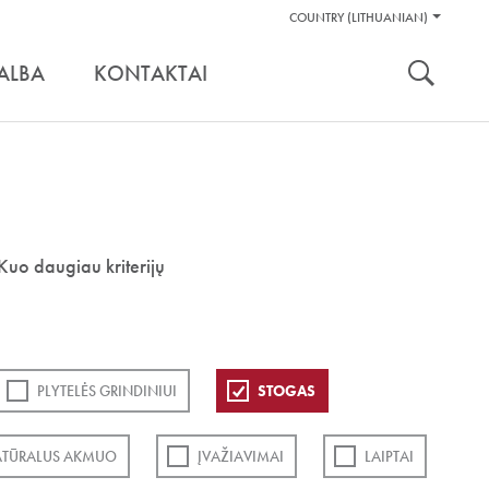
Pagalbos
COUNTRY (LITHUANIAN)
Įrankiai
nuoroda:
ALBA
KONTAKTAI
Kuo daugiau kriterijų
PLYTELĖS GRINDINIUI
STOGAS
TŪRALUS AKMUO
ĮVAŽIAVIMAI
LAIPTAI