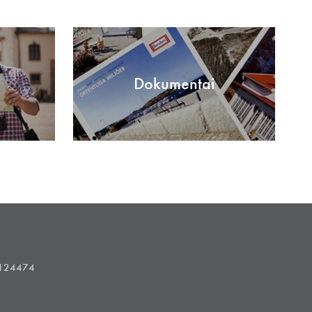
Dokumentai
1124474