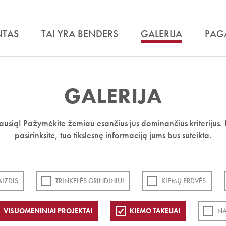
NTAS
TAI YRA BENDERS
GALERIJA
PAG
GALERIJA
iausią! Pažymėkite žemiau esančius jus dominančius kriterijus. 
pasirinksite, tuo tikslesnę informaciją jums bus suteikta.
IZDIS
TRINKELĖS GRINDINIUI
KIEMŲ ERDVĖS
VISUOMENINIAI PROJEKTAI
KIEMO TAKELIAI
NA