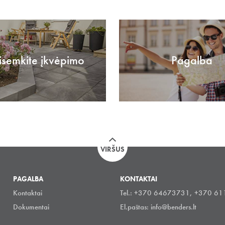
isemkite įkvėpimo
Pagalba
VIRŠUS
PAGALBA
KONTAKTAI
Kontaktai
Tel.: +370 64673731, +370 6
Dokumentai
El.paštas:
info@benders.lt