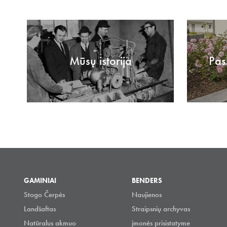
Mūsų istorija
Pas
GAMINIAI
BENDERS
Stogo Čerpės
Naujienos
Landšaftas
Straipsnių archyvas
Natūralus akmuo
įmonės prisistatyme