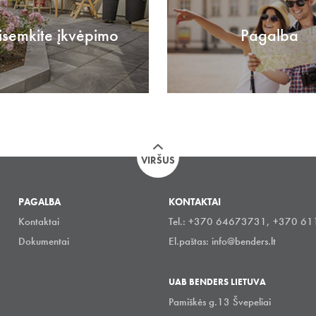
isemkite įkvėpimo
Pagalba
VIRŠUS
PAGALBA
KONTAKTAI
Kontaktai
Tel.: +370 64673731, +370 6
Dokumentai
El.paštas:
info@benders.lt
UAB BENDERS LIETUVA
Pamiškės g.13 Švepeliai