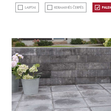
LAIPTAI
KERAMINĖS ČERPĖS
PALE