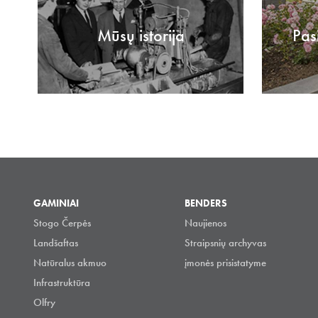
Mūsų istorija
Pas
GAMINIAI
BENDERS
Stogo Čerpės
Naujienos
Landšaftas
Straipsnių archyvas
Natūralus akmuo
įmonės prisistatyme
Infrastruktūra
Olfry