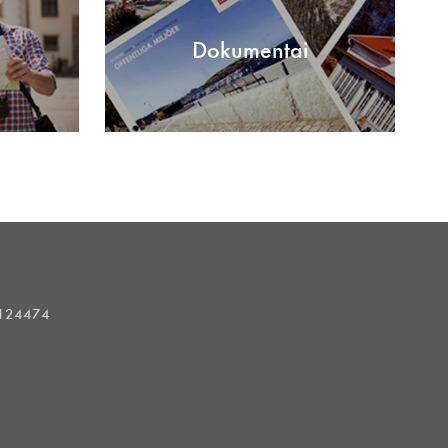
Dokumentai
1124474