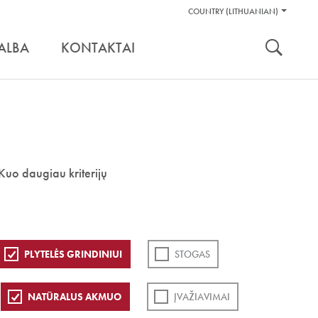
Pagalbos
COUNTRY (LITHUANIAN)
Įrankiai
nuoroda:
ALBA
KONTAKTAI
Kuo daugiau kriterijų
PLYTELĖS GRINDINIUI
STOGAS
NATŪRALUS AKMUO
ĮVAŽIAVIMAI