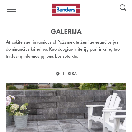
Pagalbos
Įrankiai
nuoroda:
GALERIJA
Atraskite sau tinkamiausią! Pažymėkite žemiau esančius jus
dominančius kriterijus. Kuo daugiau kriterijų pasirinksite, tuo
tikslesnę informaciją jums bus suteikta.
FILTRERA