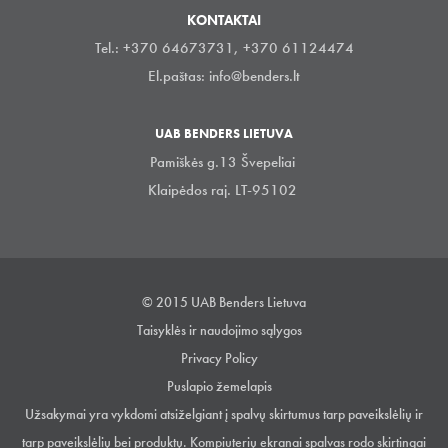
KONTAKTAI
Tel.: +370 64673731, +370 61124474
El.paštas:
info@benders.lt
UAB BENDERS LIETUVA
Pamiškės g.13 Švepeliai
Klaipėdos raj. LT-95102
© 2015 UAB Benders Lietuva
Taisyklės ir naudojimo sąlygos
Privacy Policy
Puslapio žemelapis
Užsakymai yra vykdomi atsiželgiant į spalvų skirtumus tarp paveikslėlių ir
tarp paveikslėlių bei produktų. Kompiuterių ekranai spalvas rodo skirtingai