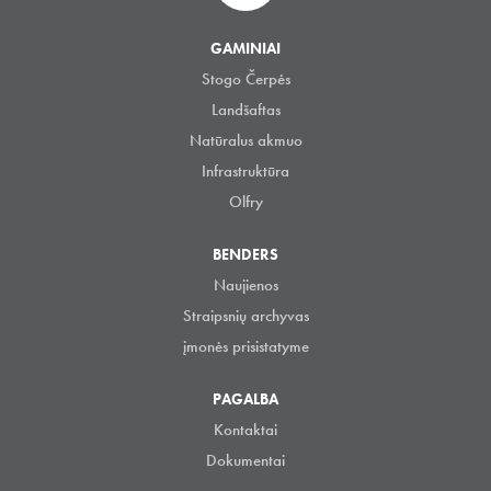
GAMINIAI
Stogo Čerpės
Landšaftas
Natūralus akmuo
Infrastruktūra
Olfry
BENDERS
Naujienos
Straipsnių archyvas
įmonės prisistatyme
PAGALBA
Kontaktai
Dokumentai