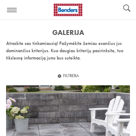
Pagalbos
Įrankiai
nuoroda:
GALERIJA
Atraskite sau tinkamiausią! Pažymėkite žemiau esančius jus
dominančius kriterijus. Kuo daugiau kriterijų pasirinksite, tuo
tikslesnę informaciją jums bus suteikta.
FILTRERA