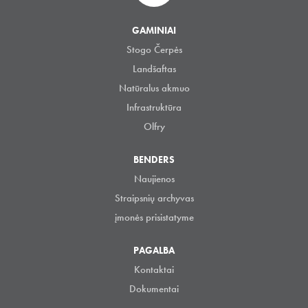
GAMINIAI
Stogo Čerpės
Landšaftas
Natūralus akmuo
Infrastruktūra
Olfry
BENDERS
Naujienos
Straipsnių archyvas
įmonės prisistatyme
PAGALBA
Kontaktai
Dokumentai