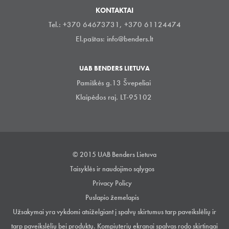
KONTAKTAI
Tel.: +370 64673731, +370 61124474
El.paštas:
info@benders.lt
UAB BENDERS LIETUVA
Pamiškės g.13 Švepeliai
Klaipėdos raj. LT-95102
© 2015 UAB Benders Lietuva
Taisyklės ir naudojimo sąlygos
Privacy Policy
Puslapio žemelapis
Užsakymai yra vykdomi atsiželgiant į spalvų skirtumus tarp paveikslėlių ir
tarp paveikslėlių bei produktų. Kompiuterių ekranai spalvas rodo skirtingai