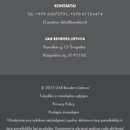
KONTAKTAI
Tel.: +370 64673731, +370 61124474
El.paštas:
info@benders.lt
UAB BENDERS LIETUVA
Pamiškės g.13 Švepeliai
Klaipėdos raj. LT-95102
© 2015 UAB Benders Lietuva
Taisyklės ir naudojimo sąlygos
Privacy Policy
Puslapio žemelapis
Užsakymai yra vykdomi atsiželgiant į spalvų skirtumus tarp paveikslėlių ir
tarp paveikslėlių bei produktų. Kompiuterių ekranai spalvas rodo skirtingai