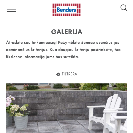
Pagalbos
Įrankiai
nuoroda:
GALERIJA
Atraskite sau tinkamiausią! Pažymėkite žemiau esančius jus
dominančius kriterijus. Kuo daugiau kriterijų pasirinksite, tuo
tikslesnę informaciją jums bus suteikta.
FILTRERA