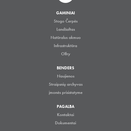
GAMINIAI
Stogo Čerpės
Landšaftas
Natūralus akmuo
Infrastruktūra
Olfry
BENDERS
Naujienos
Straipsnių archyvas
įmonės prisistatyme
PAGALBA
Kontaktai
Dokumentai