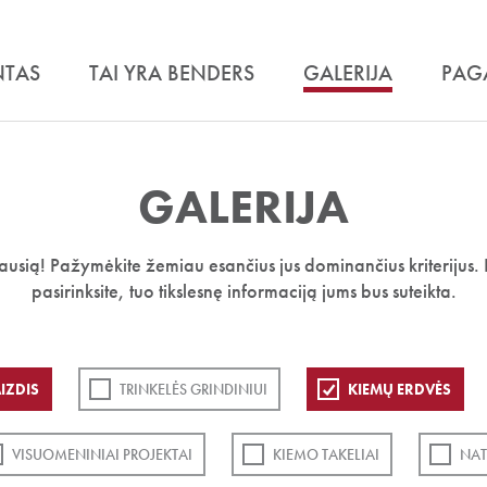
NTAS
TAI YRA BENDERS
GALERIJA
PAG
GALERIJA
iausią! Pažymėkite žemiau esančius jus dominančius kriterijus. 
pasirinksite, tuo tikslesnę informaciją jums bus suteikta.
IZDIS
TRINKELĖS GRINDINIUI
KIEMŲ ERDVĖS
VISUOMENINIAI PROJEKTAI
KIEMO TAKELIAI
NAT