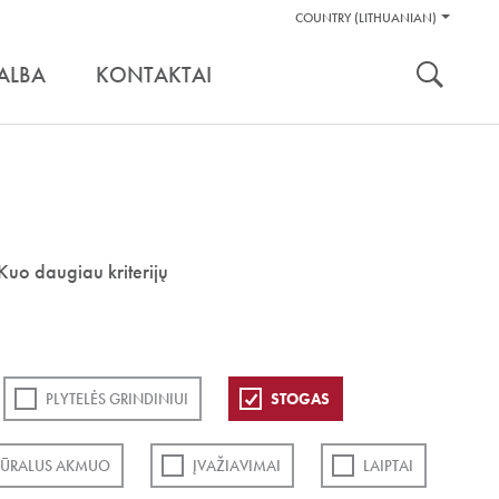
Pagalbos
COUNTRY (LITHUANIAN)
Įrankiai
nuoroda:
ALBA
KONTAKTAI
Kuo daugiau kriterijų
PLYTELĖS GRINDINIUI
STOGAS
ŪRALUS AKMUO
ĮVAŽIAVIMAI
LAIPTAI