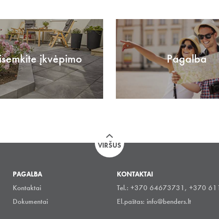
isemkite įkvėpimo
Pagalba
VIRŠUS
PAGALBA
KONTAKTAI
Kontaktai
Tel.: +370 64673731, +370 6
Dokumentai
El.paštas:
info@benders.lt