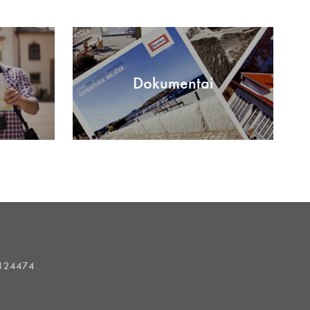
Dokumentai
1124474