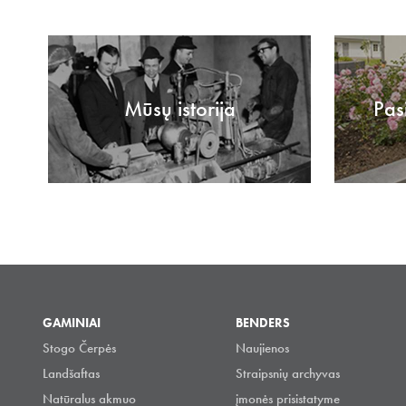
Mūsų istorija
Pas
GAMINIAI
BENDERS
Stogo Čerpės
Naujienos
Landšaftas
Straipsnių archyvas
Natūralus akmuo
įmonės prisistatyme