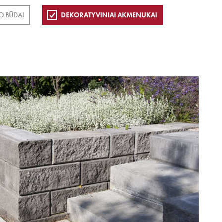
O BŪDAI
DEKORATYVINIAI AKMENUKAI