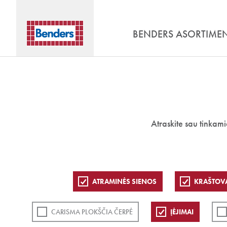
BENDERS ASORTIME
Atraskite sau tinkam
ATRAMINĖS SIENOS
KRAŠTOVA
CARISMA PLOKŠČIA ČERPĖ
ĮĖJIMAI