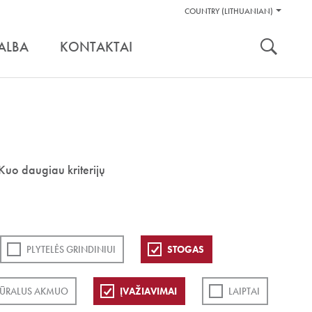
Pagalbos
COUNTRY (LITHUANIAN)
Įrankiai
nuoroda:
ALBA
KONTAKTAI
Kuo daugiau kriterijų
PLYTELĖS GRINDINIUI
STOGAS
ŪRALUS AKMUO
ĮVAŽIAVIMAI
LAIPTAI