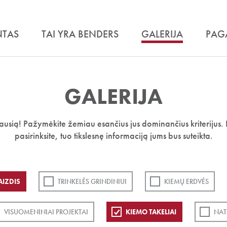
NTAS
TAI YRA BENDERS
GALERIJA
PAG
GALERIJA
iausią! Pažymėkite žemiau esančius jus dominančius kriterijus. 
pasirinksite, tuo tikslesnę informaciją jums bus suteikta.
IZDIS
TRINKELĖS GRINDINIUI
KIEMŲ ERDVĖS
VISUOMENINIAI PROJEKTAI
KIEMO TAKELIAI
NAT