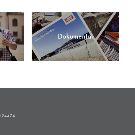
Dokumentai
1124474