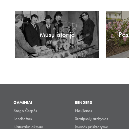
Mūsų istorija
Pas
GAMINIAI
BENDERS
Stogo Čerpės
Naujienos
Landšaftas
Straipsnių archyvas
Natūralus akmuo
įmonės prisistatyme