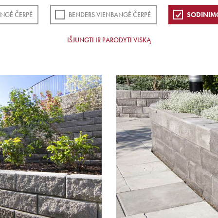
NGĖ ČERPĖ
BENDERS VIENBANGĖ ČERPĖ
SODINIM
IŠJUNGTI IR PARODYTI VISKĄ