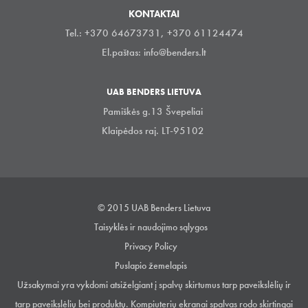
KONTAKTAI
Tel.: +370 64673731, +370 61124474
El.paštas:
info@benders.lt
UAB BENDERS LIETUVA
Pamiškės g.13 Švepeliai
Klaipėdos raj. LT-95102
© 2015 UAB Benders Lietuva
Taisyklės ir naudojimo sąlygos
Privacy Policy
Puslapio žemelapis
Užsakymai yra vykdomi atsiželgiant į spalvų skirtumus tarp paveikslėlių ir
tarp paveikslėlių bei produktų. Kompiuterių ekranai spalvas rodo skirtingai