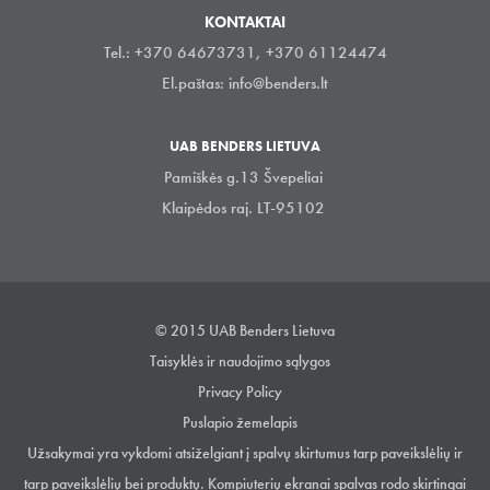
KONTAKTAI
Tel.: +370 64673731, +370 61124474
El.paštas:
info@benders.lt
UAB BENDERS LIETUVA
Pamiškės g.13 Švepeliai
Klaipėdos raj. LT-95102
© 2015 UAB Benders Lietuva
Taisyklės ir naudojimo sąlygos
Privacy Policy
Puslapio žemelapis
Užsakymai yra vykdomi atsiželgiant į spalvų skirtumus tarp paveikslėlių ir
tarp paveikslėlių bei produktų. Kompiuterių ekranai spalvas rodo skirtingai