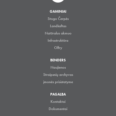
GAMINIAI
Stogo Čerpės
Landšaftas
Natūralus akmuo
Infrastruktūra
Olfry
BENDERS
Naujienos
Straipsnių archyvas
įmonės prisistatyme
PAGALBA
Kontaktai
Dokumentai