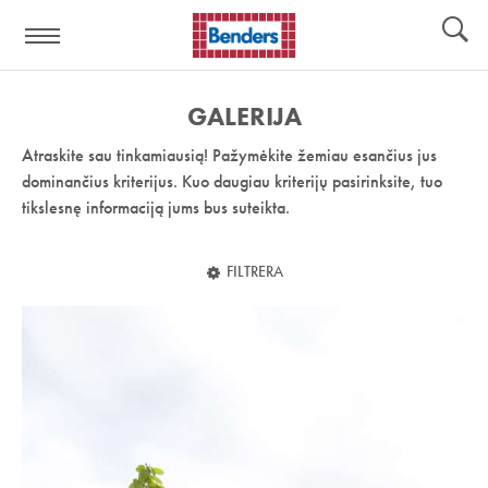
Pagalbos
Įrankiai
nuoroda:
GALERIJA
Atraskite sau tinkamiausią! Pažymėkite žemiau esančius jus
dominančius kriterijus. Kuo daugiau kriterijų pasirinksite, tuo
tikslesnę informaciją jums bus suteikta.
FILTRERA