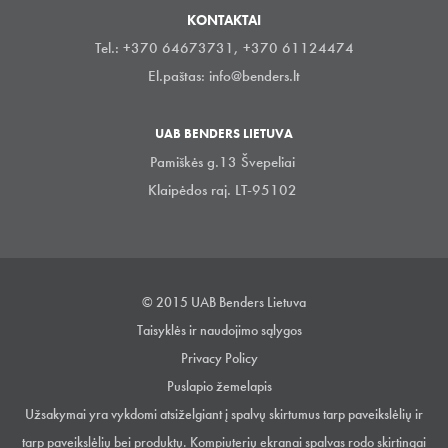
KONTAKTAI
Tel.: +370 64673731, +370 61124474
El.paštas:
info@benders.lt
UAB BENDERS LIETUVA
Pamiškės g.13 Švepeliai
Klaipėdos raj. LT-95102
© 2015 UAB Benders Lietuva
Taisyklės ir naudojimo sąlygos
Privacy Policy
Puslapio žemelapis
Užsakymai yra vykdomi atsiželgiant į spalvų skirtumus tarp paveikslėlių ir
tarp paveikslėlių bei produktų. Kompiuterių ekranai spalvas rodo skirtingai