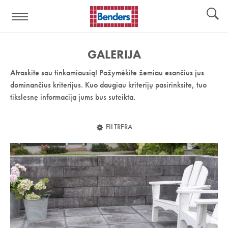
Pagalbos
Įrankiai
nuoroda:
GALERIJA
Atraskite sau tinkamiausią! Pažymėkite žemiau esančius jus
dominančius kriterijus. Kuo daugiau kriterijų pasirinksite, tuo
tikslesnę informaciją jums bus suteikta.
FILTRERA