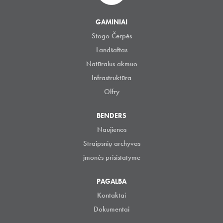
GAMINIAI
Stogo Čerpės
Landšaftas
Natūralus akmuo
Infrastruktūra
Olfry
BENDERS
Naujienos
Straipsnių archyvas
įmonės prisistatyme
PAGALBA
Kontaktai
Dokumentai