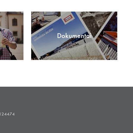
Dokumentai
1124474