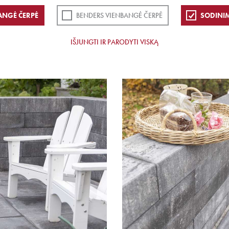
ANGĖ ČERPĖ
BENDERS VIENBANGĖ ČERPĖ
SODINI
IŠJUNGTI IR PARODYTI VISKĄ