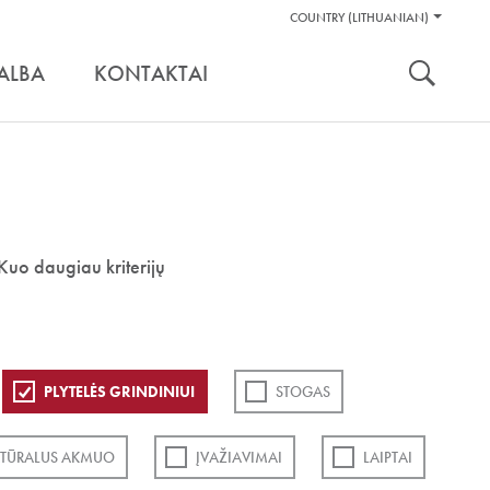
Pagalbos
COUNTRY (LITHUANIAN)
Įrankiai
nuoroda:
ALBA
KONTAKTAI
Kuo daugiau kriterijų
PLYTELĖS GRINDINIUI
STOGAS
TŪRALUS AKMUO
ĮVAŽIAVIMAI
LAIPTAI