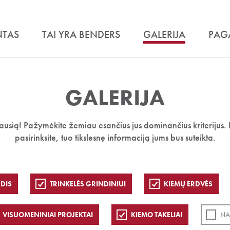
NTAS
TAI YRA BENDERS
GALERIJA
PAG
GALERIJA
iausią! Pažymėkite žemiau esančius jus dominančius kriterijus. 
pasirinksite, tuo tikslesnę informaciją jums bus suteikta.
DIS
TRINKELĖS GRINDINIUI
KIEMŲ ERDVĖS
VISUOMENINIAI PROJEKTAI
KIEMO TAKELIAI
NA