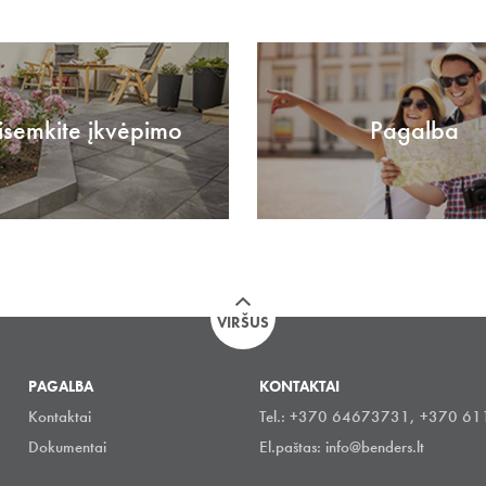
isemkite įkvėpimo
Pagalba
VIRŠUS
PAGALBA
KONTAKTAI
Kontaktai
Tel.: +370 64673731, +370 6
Dokumentai
El.paštas:
info@benders.lt