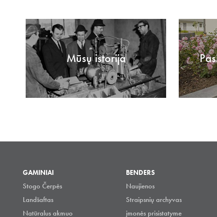
Mūsų istorija
Pas
GAMINIAI
BENDERS
Stogo Čerpės
Naujienos
Landšaftas
Straipsnių archyvas
Natūralus akmuo
įmonės prisistatyme