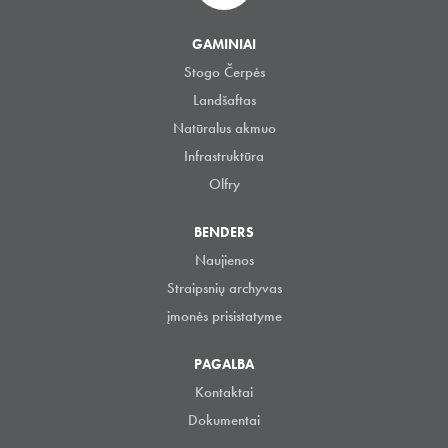
GAMINIAI
Stogo Čerpės
Landšaftas
Natūralus akmuo
Infrastruktūra
Olfry
BENDERS
Naujienos
Straipsnių archyvas
įmonės prisistatyme
PAGALBA
Kontaktai
Dokumentai