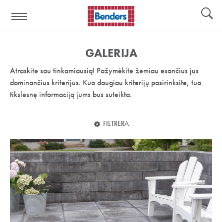
Pagalbos
Įrankiai
nuoroda:
GALERIJA
Atraskite sau tinkamiausią! Pažymėkite žemiau esančius jus
dominančius kriterijus. Kuo daugiau kriterijų pasirinksite, tuo
tikslesnę informaciją jums bus suteikta.
FILTRERA