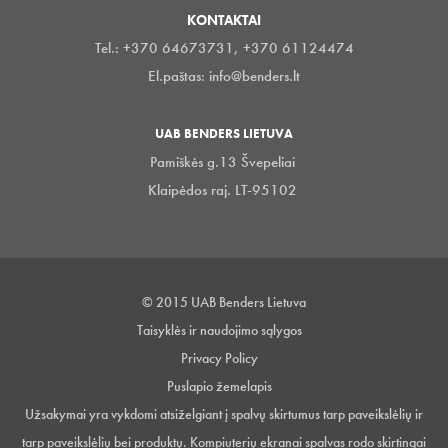
KONTAKTAI
Tel.: +370 64673731, +370 61124474
El.paštas:
info@benders.lt
UAB BENDERS LIETUVA
Pamiškės g.13 Švepeliai
Klaipėdos raj. LT-95102
© 2015 UAB Benders Lietuva
Taisyklės ir naudojimo sąlygos
Privacy Policy
Puslapio žemelapis
Užsakymai yra vykdomi atsiželgiant į spalvų skirtumus tarp paveikslėlių ir
tarp paveikslėlių bei produktų. Kompiuterių ekranai spalvas rodo skirtingai