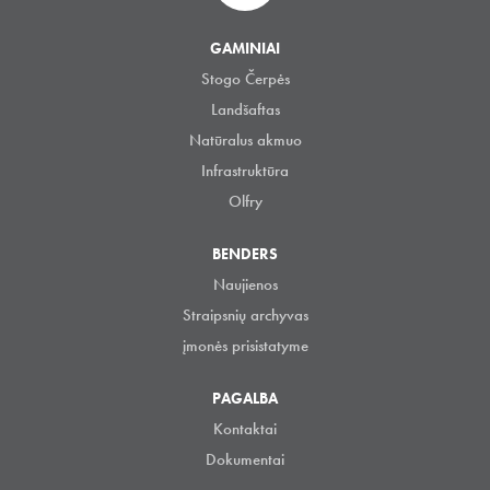
GAMINIAI
Stogo Čerpės
Landšaftas
Natūralus akmuo
Infrastruktūra
Olfry
BENDERS
Naujienos
Straipsnių archyvas
įmonės prisistatyme
PAGALBA
Kontaktai
Dokumentai