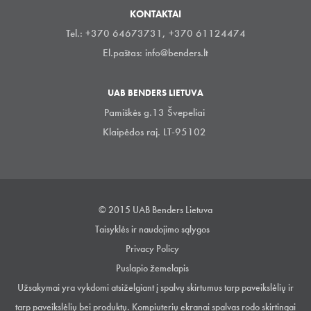
KONTAKTAI
Tel.: +370 64673731, +370 61124474
El.paštas:
info@benders.lt
UAB BENDERS LIETUVA
Pamiškės g.13 Švepeliai
Klaipėdos raj. LT-95102
© 2015 UAB Benders Lietuva
Taisyklės ir naudojimo sąlygos
Privacy Policy
Puslapio žemelapis
Užsakymai yra vykdomi atsiželgiant į spalvų skirtumus tarp paveikslėlių ir
tarp paveikslėlių bei produktų. Kompiuterių ekranai spalvas rodo skirtingai