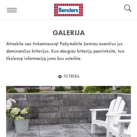
Pagalbos
Įrankiai
nuoroda:
GALERIJA
Atraskite sau tinkamiausią! Pažymėkite žemiau esančius jus
dominančius kriterijus. Kuo daugiau kriterijų pasirinksite, tuo
tikslesnę informaciją jums bus suteikta.
FILTRERA