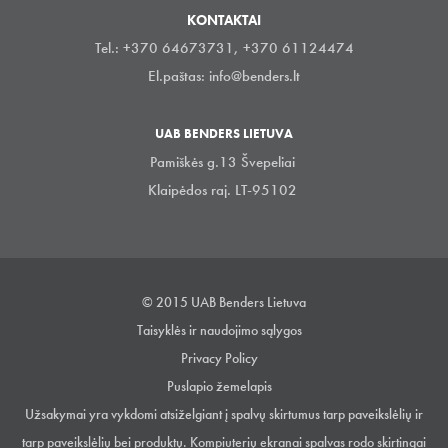
KONTAKTAI
Tel.: +370 64673731, +370 61124474
El.paštas:
info@benders.lt
UAB BENDERS LIETUVA
Pamiškės g.13 Švepeliai
Klaipėdos raj. LT-95102
© 2015 UAB Benders Lietuva
Taisyklės ir naudojimo sąlygos
Privacy Policy
Puslapio žemelapis
Užsakymai yra vykdomi atsiželgiant į spalvų skirtumus tarp paveikslėlių ir
tarp paveikslėlių bei produktų. Kompiuterių ekranai spalvas rodo skirtingai