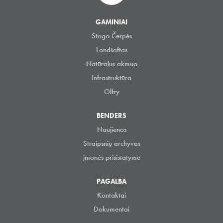
GAMINIAI
Stogo Čerpės
Landšaftas
Natūralus akmuo
Infrastruktūra
Olfry
BENDERS
Naujienos
Straipsnių archyvas
įmonės prisistatyme
PAGALBA
Kontaktai
Dokumentai