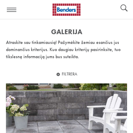
Pagalbos
Įrankiai
nuoroda:
GALERIJA
Atraskite sau tinkamiausią! Pažymėkite žemiau esančius jus
dominančius kriterijus. Kuo daugiau kriterijų pasirinksite, tuo
tikslesnę informaciją jums bus suteikta.
FILTRERA