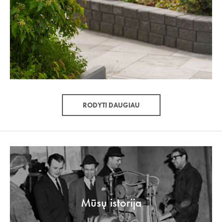
RODYTI DAUGIAU
Mūsų istorija