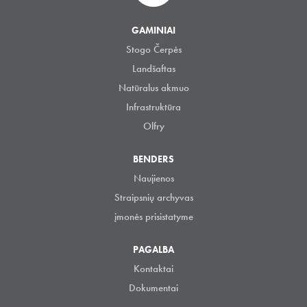
GAMINIAI
Stogo Čerpės
Landšaftas
Natūralus akmuo
Infrastruktūra
Olfry
BENDERS
Naujienos
Straipsnių archyvas
įmonės prisistatyme
PAGALBA
Kontaktai
Dokumentai