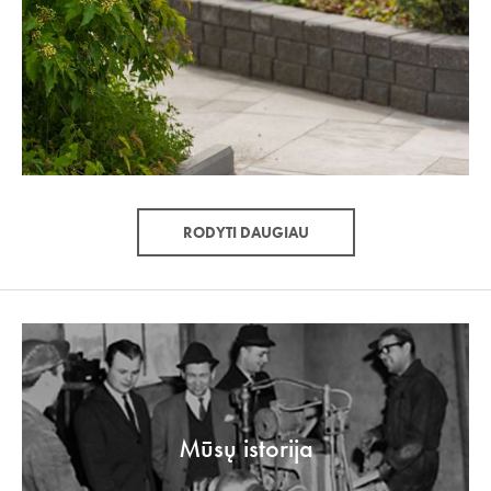
RODYTI DAUGIAU
Mūsų istorija