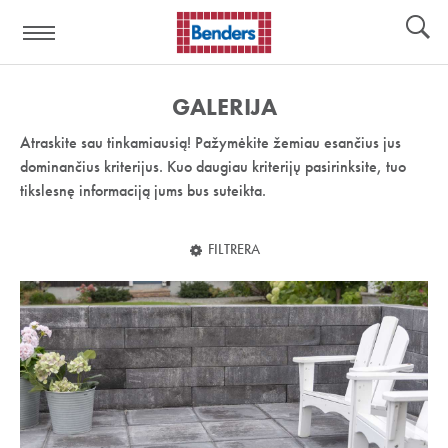
Pagalbos
Įrankiai
nuoroda:
GALERIJA
Atraskite sau tinkamiausią! Pažymėkite žemiau esančius jus
dominančius kriterijus. Kuo daugiau kriterijų pasirinksite, tuo
tikslesnę informaciją jums bus suteikta.
FILTRERA