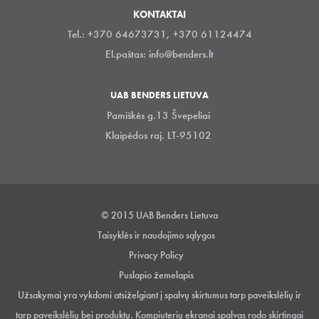
KONTAKTAI
Tel.: +370 64673731, +370 61124474
El.paštas:
info@benders.lt
UAB BENDERS LIETUVA
Pamiškės g.13 Švepeliai
Klaipėdos raj. LT-95102
© 2015 UAB Benders Lietuva
Taisyklės ir naudojimo sąlygos
Privacy Policy
Puslapio žemelapis
Užsakymai yra vykdomi atsiželgiant į spalvų skirtumus tarp paveikslėlių ir
tarp paveikslėlių bei produktų. Kompiuterių ekranai spalvas rodo skirtingai