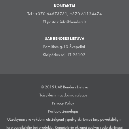
KONTAKTAI
Tel.: +370 64673731, +370 61124474
El.paštas:
info@benders.lt
UAB BENDERS LIETUVA
Pamiškės g.13 Švepeliai
Klaipėdos raj. LT-95102
© 2015 UAB Benders Lietuva
Taisyklės ir naudojimo sąlygos
Privacy Policy
Puslapio žemelapis
Užsakymai yra vykdomi atsiželgiant į spalvų skirtumus tarp paveikslėlių ir
tarp paveikslėlių bei produktų. Kompiuterių ekranai spalvas rodo skirtingai