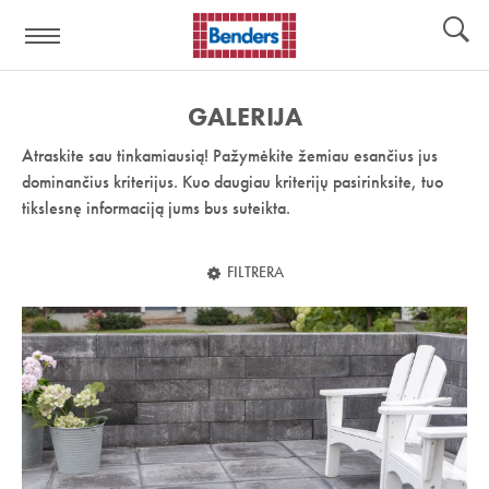
Pagalbos
Įrankiai
nuoroda:
GALERIJA
Atraskite sau tinkamiausią! Pažymėkite žemiau esančius jus
dominančius kriterijus. Kuo daugiau kriterijų pasirinksite, tuo
tikslesnę informaciją jums bus suteikta.
FILTRERA