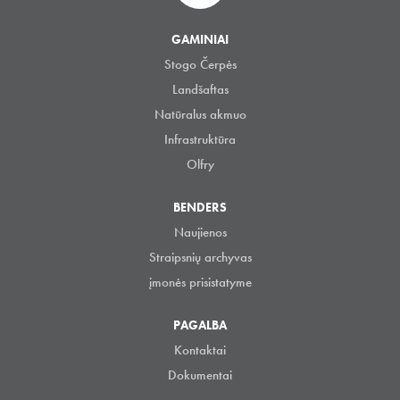
GAMINIAI
Stogo Čerpės
Landšaftas
Natūralus akmuo
Infrastruktūra
Olfry
BENDERS
Naujienos
Straipsnių archyvas
įmonės prisistatyme
PAGALBA
Kontaktai
Dokumentai