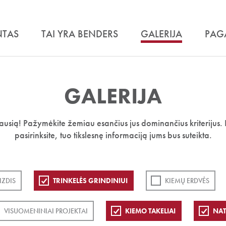
NTAS
TAI YRA BENDERS
GALERIJA
PAG
GALERIJA
iausią! Pažymėkite žemiau esančius jus dominančius kriterijus. 
pasirinksite, tuo tikslesnę informaciją jums bus suteikta.
IZDIS
TRINKELĖS GRINDINIUI
KIEMŲ ERDVĖS
VISUOMENINIAI PROJEKTAI
KIEMO TAKELIAI
NA