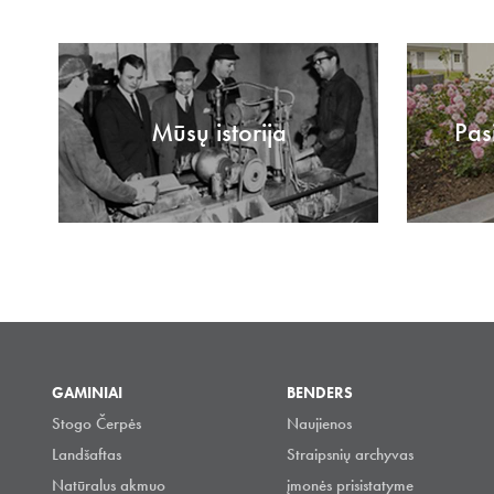
Mūsų istorija
Pas
GAMINIAI
BENDERS
Stogo Čerpės
Naujienos
Landšaftas
Straipsnių archyvas
Natūralus akmuo
įmonės prisistatyme