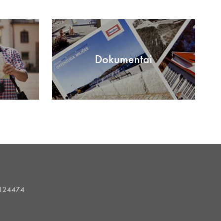
Dokumentai
1124474