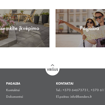
isemkite įkvėpimo
Pagalba
VIRŠUS
PAGALBA
KONTAKTAI
Kontaktai
Tel.: +370 64673731, +370 6
Dokumentai
El.paštas:
info@benders.lt