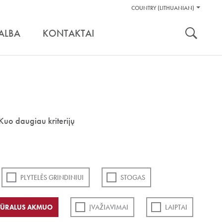
Pagalbos
COUNTRY (LITHUANIAN)
Įrankiai
nuoroda:
ALBA
KONTAKTAI
Kuo daugiau kriterijų
PLYTELĖS GRINDINIUI
STOGAS
TŪRALUS AKMUO
ĮVAŽIAVIMAI
LAIPTAI