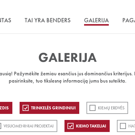
NTAS
TAI YRA BENDERS
GALERIJA
PAG
GALERIJA
iausią! Pažymėkite žemiau esančius jus dominančius kriterijus. 
pasirinksite, tuo tikslesnę informaciją jums bus suteikta.
ZDIS
TRINKELĖS GRINDINIUI
KIEMŲ ERDVĖS
VISUOMENINIAI PROJEKTAI
KIEMO TAKELIAI
NA