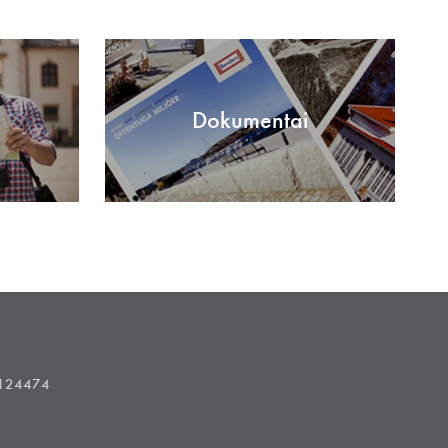
Dokumentai
1124474