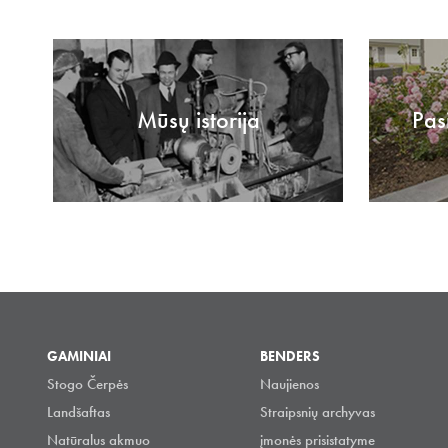
Mūsų istorija
Pas
GAMINIAI
BENDERS
Stogo Čerpės
Naujienos
Landšaftas
Straipsnių archyvas
Natūralus akmuo
įmonės prisistatyme