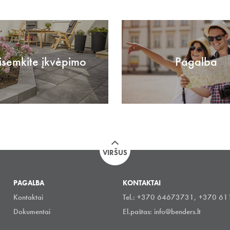
isemkite įkvėpimo
Pagalba
VIRŠUS
PAGALBA
KONTAKTAI
Kontaktai
Tel.: +370 64673731, +370 6
Dokumentai
El.paštas:
info@benders.lt