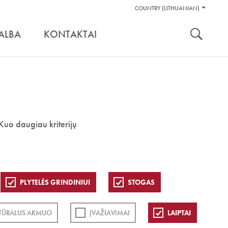
Pagalbos
COUNTRY (LITHUANIAN)
Įrankiai
nuoroda:
ALBA
KONTAKTAI
Kuo daugiau kriterijų
PLYTELĖS GRINDINIUI
STOGAS
TŪRALUS AKMUO
ĮVAŽIAVIMAI
LAIPTAI