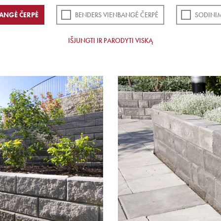
ANGĖ ČERPĖ
BENDERS VIENBANGĖ ČERPĖ
SODINI
IŠJUNGTI IR PARODYTI VISKĄ