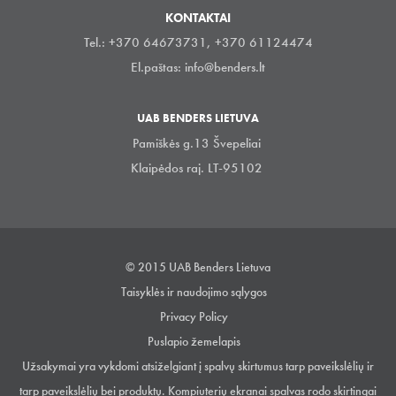
KONTAKTAI
Tel.: +370 64673731, +370 61124474
El.paštas:
info@benders.lt
UAB BENDERS LIETUVA
Pamiškės g.13 Švepeliai
Klaipėdos raj. LT-95102
© 2015 UAB Benders Lietuva
Taisyklės ir naudojimo sąlygos
Privacy Policy
Puslapio žemelapis
Užsakymai yra vykdomi atsiželgiant į spalvų skirtumus tarp paveikslėlių ir
tarp paveikslėlių bei produktų. Kompiuterių ekranai spalvas rodo skirtingai