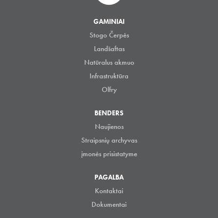
GAMINIAI
Stogo Čerpės
Landšaftas
Natūralus akmuo
Infrastruktūra
Olfry
BENDERS
Naujienos
Straipsnių archyvas
įmonės prisistatyme
PAGALBA
Kontaktai
Dokumentai