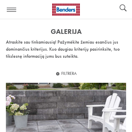
Pagalbos
Įrankiai
nuoroda:
GALERIJA
Atraskite sau tinkamiausią! Pažymėkite žemiau esančius jus
dominančius kriterijus. Kuo daugiau kriterijų pasirinksite, tuo
tikslesnę informaciją jums bus suteikta.
FILTRERA