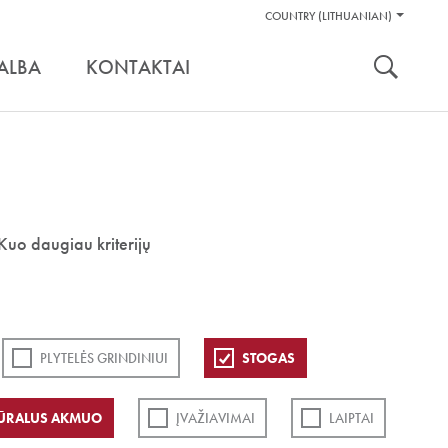
Pagalbos
COUNTRY (LITHUANIAN)
Įrankiai
nuoroda:
ALBA
KONTAKTAI
Kuo daugiau kriterijų
PLYTELĖS GRINDINIUI
STOGAS
ŪRALUS AKMUO
ĮVAŽIAVIMAI
LAIPTAI