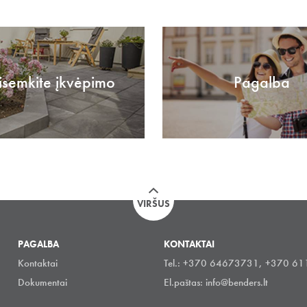
isemkite įkvėpimo
Pagalba
VIRŠUS
PAGALBA
KONTAKTAI
Kontaktai
Tel.: +370 64673731, +370 6
Dokumentai
El.paštas:
info@benders.lt