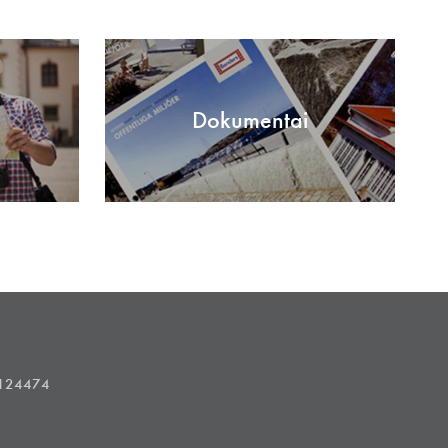
Dokumentai
1124474