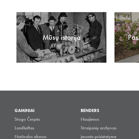
Mūsų istorija
Pas
GAMINIAI
BENDERS
Stogo Čerpės
Naujienos
Landšaftas
Straipsnių archyvas
Natūralus akmuo
įmonės prisistatyme