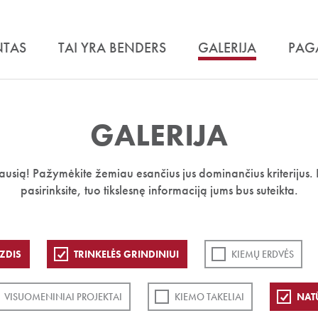
NTAS
TAI YRA BENDERS
GALERIJA
PAG
GALERIJA
iausią! Pažymėkite žemiau esančius jus dominančius kriterijus. 
pasirinksite, tuo tikslesnę informaciją jums bus suteikta.
ZDIS
TRINKELĖS GRINDINIUI
KIEMŲ ERDVĖS
VISUOMENINIAI PROJEKTAI
KIEMO TAKELIAI
NAT