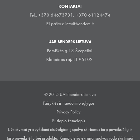
KONTAKTAI
Tel.: +370 64673731, +370 61124474
El.paštas:
info@benders.lt
UAB BENDERS LIETUVA
Pamiškės g.13 Švepeliai
Klaipėdos raj. LT-95102
© 2015 UAB Benders Lietuva
Taisyklės ir naudojimo sąlygos
Privacy Policy
Puslapio žemelapis
Užsakymai yra vykdomi atsiželgiant į spalvų skirtumus tarp paveikslėlių ir
tarp paveikslėlių bei produktų. Kompiuterių ekranai spalvas rodo skirtingai