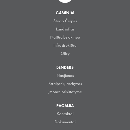
GAMINIAI
Stogo Čerpės
Landšaftas
Natūralus akmuo
Infrastruktūra
Olfry
BENDERS
Naujienos
Straipsnių archyvas
įmonės prisistatyme
PAGALBA
Kontaktai
Dokumentai