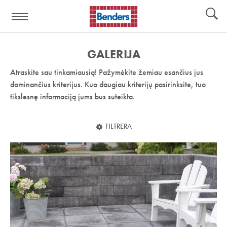
Pagalbos
Įrankiai
nuoroda:
GALERIJA
Atraskite sau tinkamiausią! Pažymėkite žemiau esančius jus
dominančius kriterijus. Kuo daugiau kriterijų pasirinksite, tuo
tikslesnę informaciją jums bus suteikta.
FILTRERA