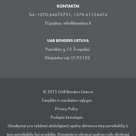
KONTAKTAI
Tel.: +370 64673731, +370 61124474
El.paštas:
info@benders.lt
UAB BENDERS LIETUVA
Pamiškės g.13 Švepeliai
Klaipėdos raj. LT-95102
© 2015 UAB Benders Lietuva
Taisyklės ir naudojimo sąlygos
Privacy Policy
Puslapio žemelapis
Užsakymai yra vykdomi atsiželgiant į spalvų skirtumus tarp paveikslėlių ir
tarp paveikslėlių bei produktų. Kompiuterių ekranai spalvas rodo skirtingai