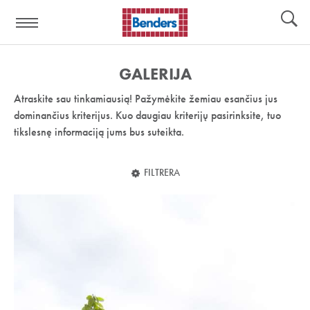
Pagalbos
Įrankiai
nuoroda:
GALERIJA
Atraskite sau tinkamiausią! Pažymėkite žemiau esančius jus
dominančius kriterijus. Kuo daugiau kriterijų pasirinksite, tuo
tikslesnę informaciją jums bus suteikta.
FILTRERA