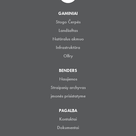
GAMINIAI
Stogo Čerpės
Landšaftas
Natūralus akmuo
Infrastruktūra
Olfry
BENDERS
Naujienos
Straipsnių archyvas
įmonės prisistatyme
PAGALBA
Kontaktai
Dokumentai