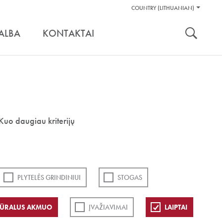
Pagalbos
COUNTRY (LITHUANIAN)
Įrankiai
nuoroda:
ALBA
KONTAKTAI
Kuo daugiau kriterijų
PLYTELĖS GRINDINIUI
STOGAS
ŪRALUS AKMUO
ĮVAŽIAVIMAI
LAIPTAI