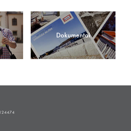
Dokumentai
1124474