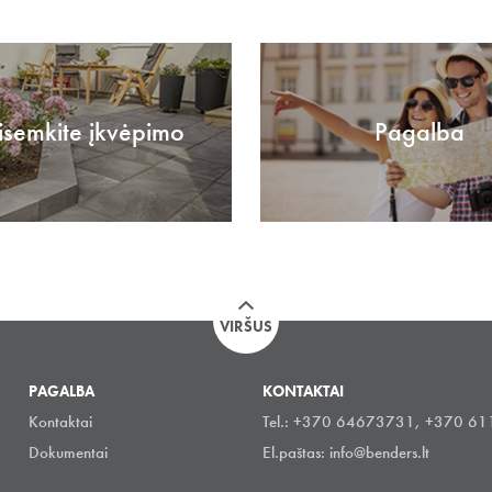
isemkite įkvėpimo
Pagalba
VIRŠUS
PAGALBA
KONTAKTAI
Kontaktai
Tel.: +370 64673731, +370 6
Dokumentai
El.paštas:
info@benders.lt