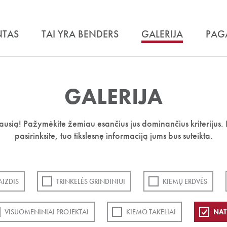
NTAS
TAI YRA BENDERS
GALERIJA
PAG
GALERIJA
iausią! Pažymėkite žemiau esančius jus dominančius kriterijus. 
pasirinksite, tuo tikslesnę informaciją jums bus suteikta.
IZDIS
TRINKELĖS GRINDINIUI
KIEMŲ ERDVĖS
VISUOMENINIAI PROJEKTAI
KIEMO TAKELIAI
NAT