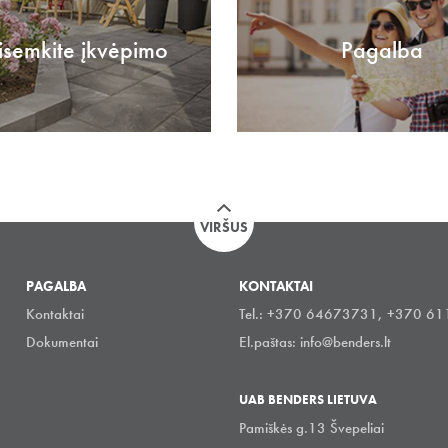
isemkite įkvėpimo
Pagalba
VIRŠUS
PAGALBA
KONTAKTAI
Kontaktai
Tel.: +370 64673731, +370 6
Dokumentai
El.paštas:
info@benders.lt
UAB BENDERS LIETUVA
Pamiškės g.13 Švepeliai