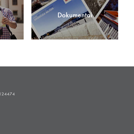
Dokumentai
1124474