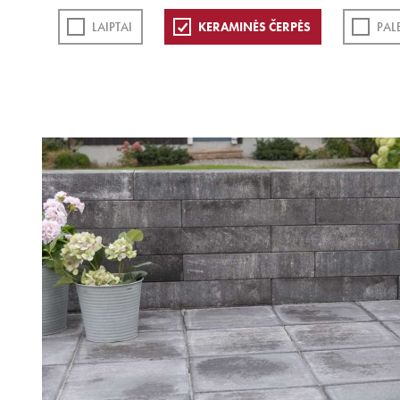
LAIPTAI
KERAMINĖS ČERPĖS
PAL