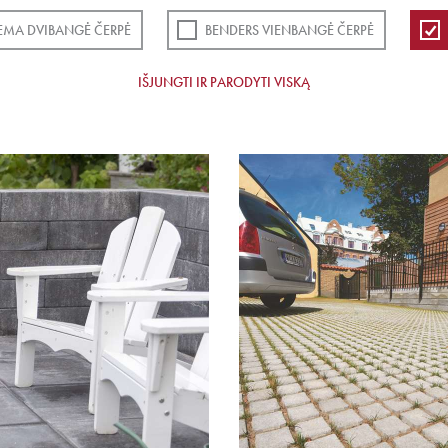
EMA DVIBANGĖ ČERPĖ
BENDERS VIENBANGĖ ČERPĖ
IŠJUNGTI IR PARODYTI VISKĄ