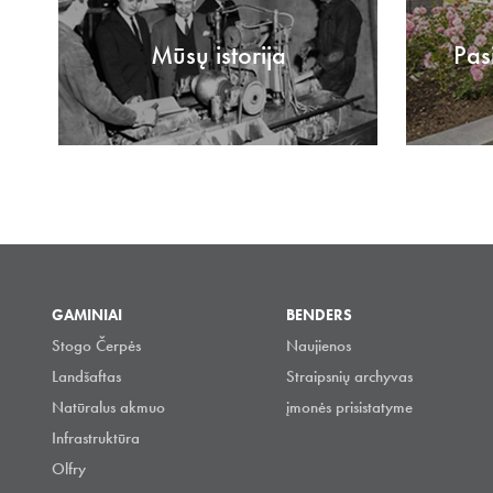
Mūsų istorija
Pas
GAMINIAI
BENDERS
Stogo Čerpės
Naujienos
Landšaftas
Straipsnių archyvas
Natūralus akmuo
įmonės prisistatyme
Infrastruktūra
Olfry