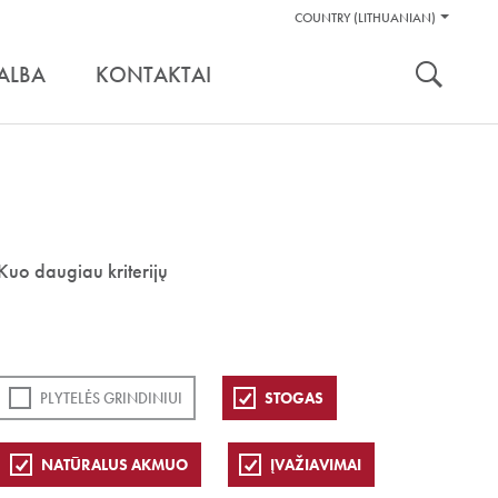
Pagalbos
COUNTRY (LITHUANIAN)
Įrankiai
nuoroda:
ALBA
KONTAKTAI
Kuo daugiau kriterijų
PLYTELĖS GRINDINIUI
STOGAS
NATŪRALUS AKMUO
ĮVAŽIAVIMAI