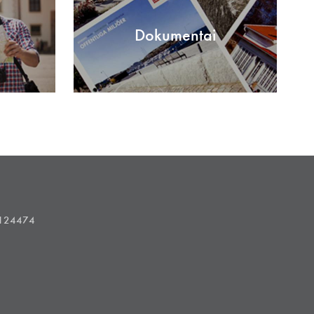
Dokumentai
1124474