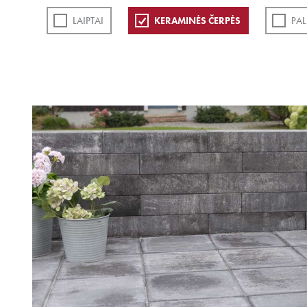
LAIPTAI
KERAMINĖS ČERPĖS
PAL