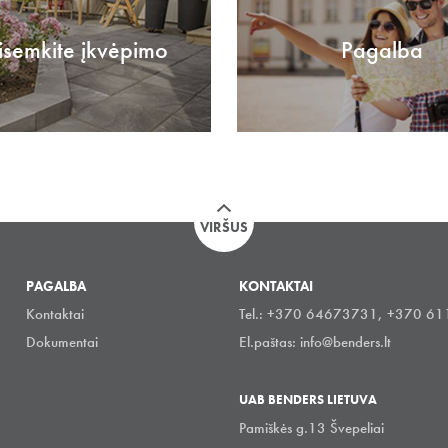
isemkite įkvėpimo
Pagalba
VIRŠUS
PAGALBA
KONTAKTAI
Kontaktai
Tel.: +370 64673731, +370 6
Dokumentai
El.paštas:
info@benders.lt
UAB BENDERS LIETUVA
Pamiškės g.13 Švepeliai