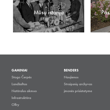
Mūsų istorija
Pas
GAMINIAI
BENDERS
Stogo Čerpės
Naujienos
Landšaftas
Straipsnių archyvas
Natūralus akmuo
įmonės prisistatyme
Infrastruktūra
Olfry