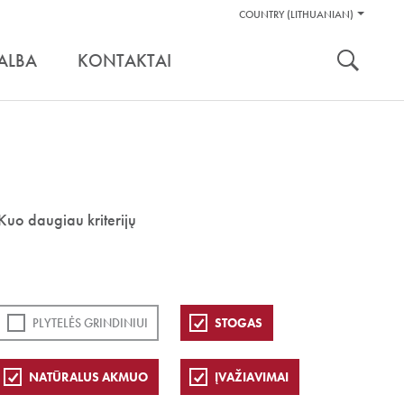
Pagalbos
COUNTRY (LITHUANIAN)
Įrankiai
nuoroda:
ALBA
KONTAKTAI
Kuo daugiau kriterijų
PLYTELĖS GRINDINIUI
STOGAS
NATŪRALUS AKMUO
ĮVAŽIAVIMAI