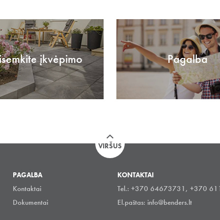
isemkite įkvėpimo
Pagalba
VIRŠUS
PAGALBA
KONTAKTAI
Kontaktai
Tel.: +370 64673731, +370 6
Dokumentai
El.paštas:
info@benders.lt