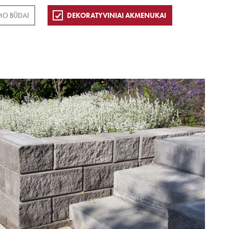
MO BŪDAI
DEKORATYVINIAI AKMENUKAI