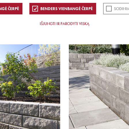
NGĖ ČERPĖ
BENDERS VIENBANGĖ ČERPĖ
SODINI
IŠJUNGTI IR PARODYTI VISKĄ