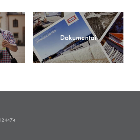
Dokumentai
1124474