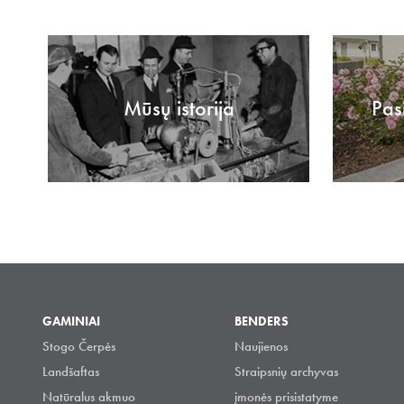
Mūsų istorija
Pas
GAMINIAI
BENDERS
Stogo Čerpės
Naujienos
Landšaftas
Straipsnių archyvas
Natūralus akmuo
įmonės prisistatyme