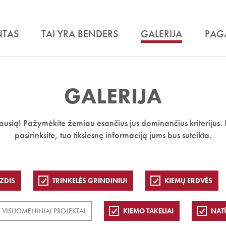
NTAS
TAI YRA BENDERS
GALERIJA
PAG
GALERIJA
iausią! Pažymėkite žemiau esančius jus dominančius kriterijus. 
pasirinksite, tuo tikslesnę informaciją jums bus suteikta.
ZDIS
TRINKELĖS GRINDINIUI
KIEMŲ ERDVĖS
VISUOMENINIAI PROJEKTAI
KIEMO TAKELIAI
NAT