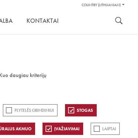
Pagalbos
COUNTRY (LITHUANIAN)
Įrankiai
nuoroda:
ALBA
KONTAKTAI
Kuo daugiau kriterijų
PLYTELĖS GRINDINIUI
STOGAS
ŪRALUS AKMUO
ĮVAŽIAVIMAI
LAIPTAI