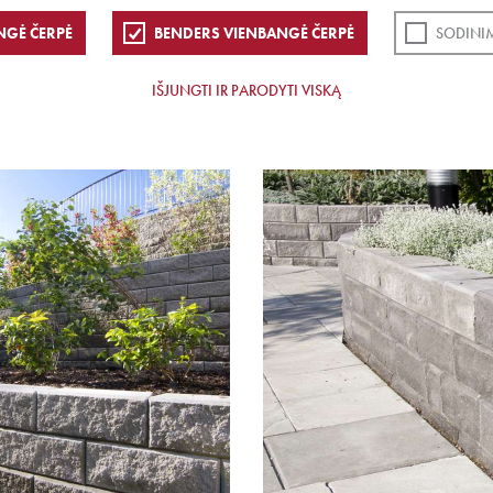
NGĖ ČERPĖ
BENDERS VIENBANGĖ ČERPĖ
SODINI
IŠJUNGTI IR PARODYTI VISKĄ