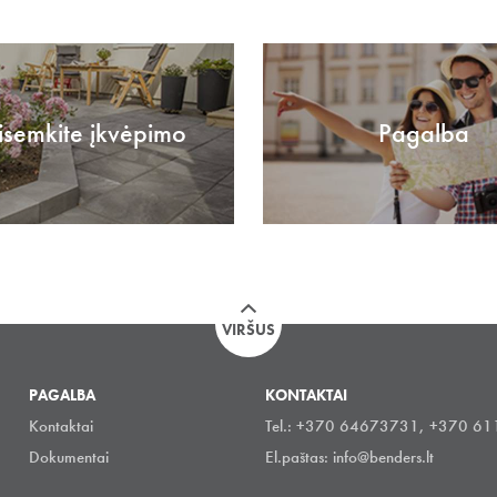
isemkite įkvėpimo
Pagalba
VIRŠUS
PAGALBA
KONTAKTAI
Kontaktai
Tel.: +370 64673731, +370 6
Dokumentai
El.paštas:
info@benders.lt