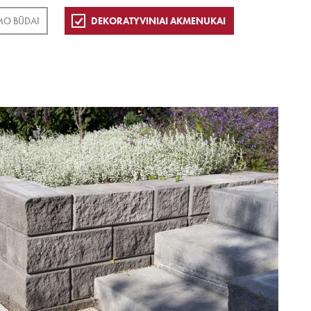
MO BŪDAI
DEKORATYVINIAI AKMENUKAI