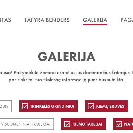
NTAS
TAI YRA BENDERS
GALERIJA
PAG
GALERIJA
iausią! Pažymėkite žemiau esančius jus dominančius kriterijus. 
pasirinksite, tuo tikslesnę informaciją jums bus suteikta.
ZDIS
TRINKELĖS GRINDINIUI
KIEMŲ ERDVĖS
VISUOMENINIAI PROJEKTAI
KIEMO TAKELIAI
NAT