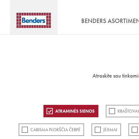
BENDERS ASORTIME
Atraskite sau tinkam
ATRAMINĖS SIENOS
KRAŠTOVAI
CARISMA PLOKŠČIA ČERPĖ
ĮĖJIMAI