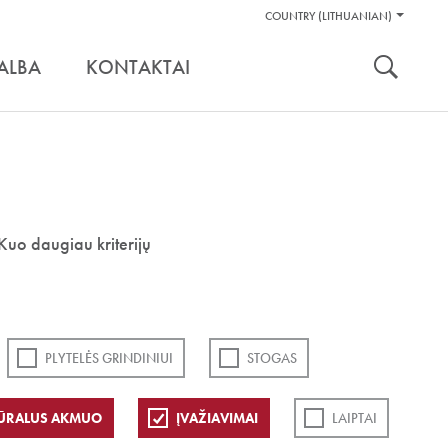
Pagalbos
COUNTRY (LITHUANIAN)
Įrankiai
nuoroda:
ALBA
KONTAKTAI
Kuo daugiau kriterijų
PLYTELĖS GRINDINIUI
STOGAS
ŪRALUS AKMUO
ĮVAŽIAVIMAI
LAIPTAI