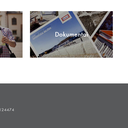
Dokumentai
1124474