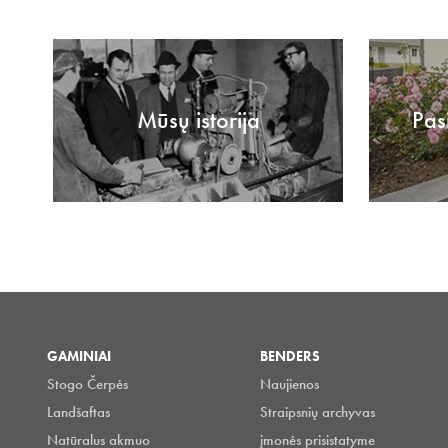
Mūsų istorija
Pas
GAMINIAI
BENDERS
Stogo Čerpės
Naujienos
Landšaftas
Straipsnių archyvas
Natūralus akmuo
įmonės prisistatyme