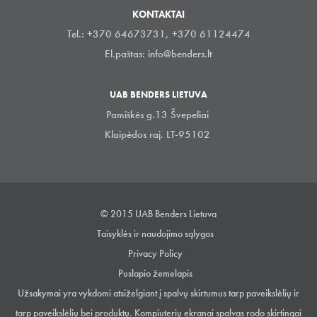
KONTAKTAI
Tel.: +370 64673731, +370 61124474
El.paštas:
info@benders.lt
UAB BENDERS LIETUVA
Pamiškės g.13 Švepeliai
Klaipėdos raj. LT-95102
© 2015 UAB Benders Lietuva
Taisyklės ir naudojimo sąlygos
Privacy Policy
Puslapio žemelapis
Užsakymai yra vykdomi atsiželgiant į spalvų skirtumus tarp paveikslėlių ir
tarp paveikslėlių bei produktų. Kompiuterių ekranai spalvas rodo skirtingai