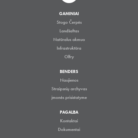
GAMINIAI
Stogo Čerpės
Landšaftas
Natūralus akmuo
Infrastruktūra
Olfry
BENDERS
Naujienos
Straipsnių archyvas
įmonės prisistatyme
PAGALBA
Kontaktai
Dokumentai