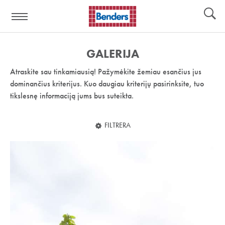
Pagalbos
Įrankiai
nuoroda:
GALERIJA
Atraskite sau tinkamiausią! Pažymėkite žemiau esančius jus
dominančius kriterijus. Kuo daugiau kriterijų pasirinksite, tuo
tikslesnę informaciją jums bus suteikta.
FILTRERA