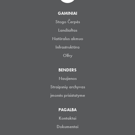
GAMINIAI
Stogo Čerpės
Landšaftas
Natūralus akmuo
Infrastruktūra
Olfry
BENDERS
Naujienos
Straipsnių archyvas
įmonės prisistatyme
PAGALBA
Kontaktai
Dokumentai