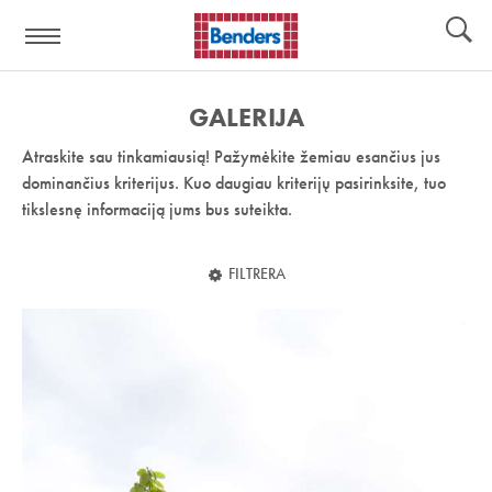
Pagalbos
Įrankiai
nuoroda:
GALERIJA
Atraskite sau tinkamiausią! Pažymėkite žemiau esančius jus
dominančius kriterijus. Kuo daugiau kriterijų pasirinksite, tuo
tikslesnę informaciją jums bus suteikta.
FILTRERA