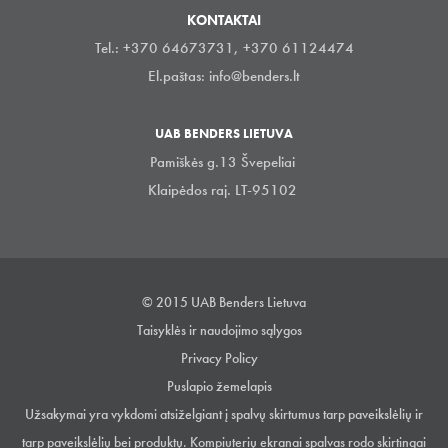
KONTAKTAI
Tel.: +370 64673731, +370 61124474
El.paštas:
info@benders.lt
UAB BENDERS LIETUVA
Pamiškės g.13 Švepeliai
Klaipėdos raj. LT-95102
© 2015 UAB Benders Lietuva
Taisyklės ir naudojimo sąlygos
Privacy Policy
Puslapio žemelapis
Užsakymai yra vykdomi atsiželgiant į spalvų skirtumus tarp paveikslėlių ir
tarp paveikslėlių bei produktų. Kompiuterių ekranai spalvas rodo skirtingai