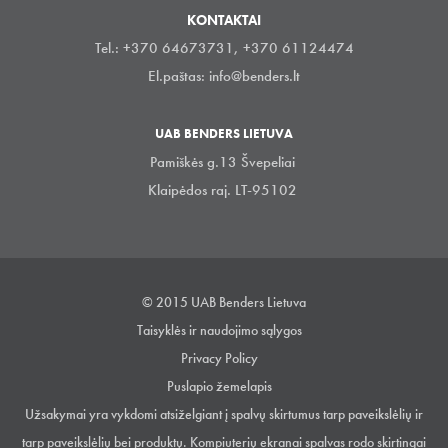
KONTAKTAI
Tel.: +370 64673731, +370 61124474
El.paštas:
info@benders.lt
UAB BENDERS LIETUVA
Pamiškės g.13 Švepeliai
Klaipėdos raj. LT-95102
© 2015 UAB Benders Lietuva
Taisyklės ir naudojimo sąlygos
Privacy Policy
Puslapio žemelapis
Užsakymai yra vykdomi atsiželgiant į spalvų skirtumus tarp paveikslėlių ir
tarp paveikslėlių bei produktų. Kompiuterių ekranai spalvas rodo skirtingai