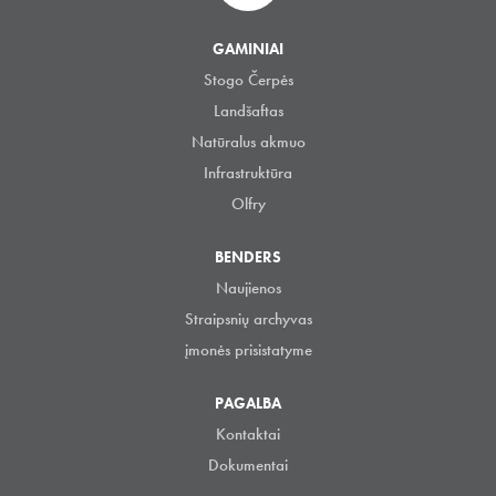
GAMINIAI
Stogo Čerpės
Landšaftas
Natūralus akmuo
Infrastruktūra
Olfry
BENDERS
Naujienos
Straipsnių archyvas
įmonės prisistatyme
PAGALBA
Kontaktai
Dokumentai