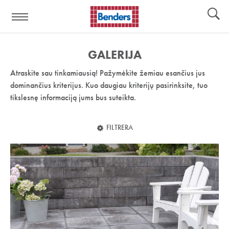
Pagalbos
Įrankiai
nuoroda:
GALERIJA
Atraskite sau tinkamiausią! Pažymėkite žemiau esančius jus
dominančius kriterijus. Kuo daugiau kriterijų pasirinksite, tuo
tikslesnę informaciją jums bus suteikta.
FILTRERA