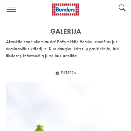
Pagalbos
Įrankiai
nuoroda:
GALERIJA
Atraskite sau tinkamiausią! Pažymėkite žemiau esančius jus
dominančius kriterijus. Kuo daugiau kriterijų pasirinksite, tuo
tikslesnę informaciją jums bus suteikta.
FILTRERA