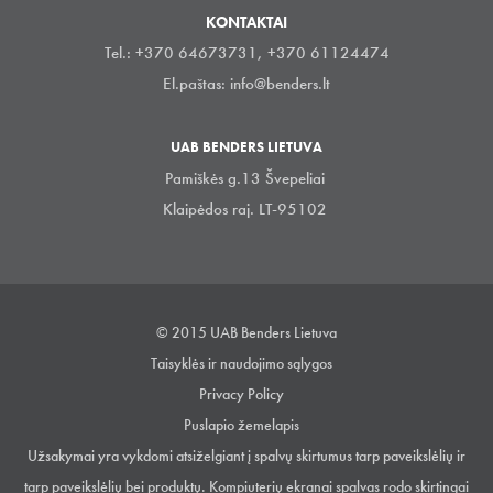
KONTAKTAI
Tel.: +370 64673731, +370 61124474
El.paštas:
info@benders.lt
UAB BENDERS LIETUVA
Pamiškės g.13 Švepeliai
Klaipėdos raj. LT-95102
© 2015 UAB Benders Lietuva
Taisyklės ir naudojimo sąlygos
Privacy Policy
Puslapio žemelapis
Užsakymai yra vykdomi atsiželgiant į spalvų skirtumus tarp paveikslėlių ir
tarp paveikslėlių bei produktų. Kompiuterių ekranai spalvas rodo skirtingai