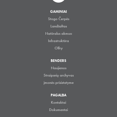
GAMINIAI
Stogo Čerpės
Landšaftas
Natūralus akmuo
Infrastruktūra
Olfry
BENDERS
Naujienos
Straipsnių archyvas
įmonės prisistatyme
PAGALBA
Kontaktai
Dokumentai