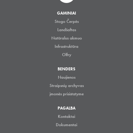
GAMINIAI
Stogo Čerpės
Landšaftas
Natūralus akmuo
Infrastruktūra
Olfry
BENDERS
Naujienos
Straipsnių archyvas
įmonės prisistatyme
PAGALBA
Kontaktai
Dokumentai