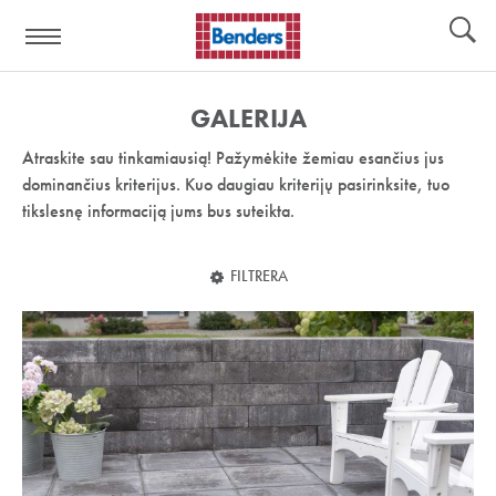
Pagalbos
Įrankiai
nuoroda:
GALERIJA
Atraskite sau tinkamiausią! Pažymėkite žemiau esančius jus
dominančius kriterijus. Kuo daugiau kriterijų pasirinksite, tuo
tikslesnę informaciją jums bus suteikta.
FILTRERA