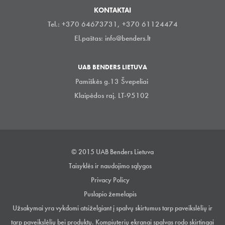
KONTAKTAI
Tel.: +370 64673731, +370 61124474
El.paštas:
info@benders.lt
UAB BENDERS LIETUVA
Pamiškės g.13 Švepeliai
Klaipėdos raj. LT-95102
© 2015 UAB Benders Lietuva
Taisyklės ir naudojimo sąlygos
Privacy Policy
Puslapio žemelapis
Užsakymai yra vykdomi atsiželgiant į spalvų skirtumus tarp paveikslėlių ir
tarp paveikslėlių bei produktų. Kompiuterių ekranai spalvas rodo skirtingai