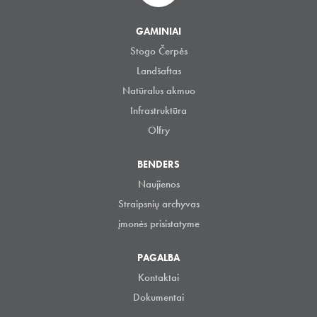
GAMINIAI
Stogo Čerpės
Landšaftas
Natūralus akmuo
Infrastruktūra
Olfry
BENDERS
Naujienos
Straipsnių archyvas
įmonės prisistatyme
PAGALBA
Kontaktai
Dokumentai