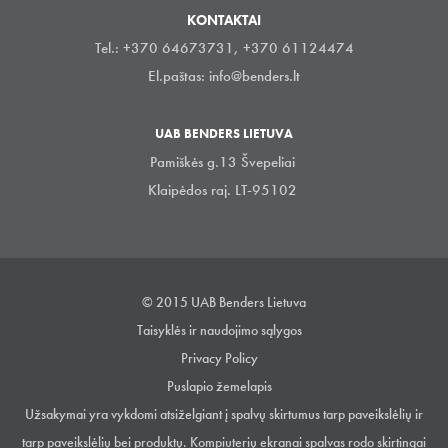
KONTAKTAI
Tel.: +370 64673731, +370 61124474
El.paštas:
info@benders.lt
UAB BENDERS LIETUVA
Pamiškės g.13 Švepeliai
Klaipėdos raj. LT-95102
© 2015 UAB Benders Lietuva
Taisyklės ir naudojimo sąlygos
Privacy Policy
Puslapio žemelapis
Užsakymai yra vykdomi atsiželgiant į spalvų skirtumus tarp paveikslėlių ir
tarp paveikslėlių bei produktų. Kompiuterių ekranai spalvas rodo skirtingai