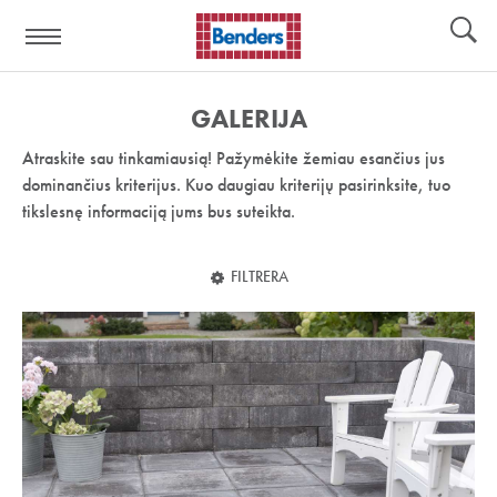
Pagalbos
Įrankiai
nuoroda:
GALERIJA
Atraskite sau tinkamiausią! Pažymėkite žemiau esančius jus
dominančius kriterijus. Kuo daugiau kriterijų pasirinksite, tuo
tikslesnę informaciją jums bus suteikta.
FILTRERA