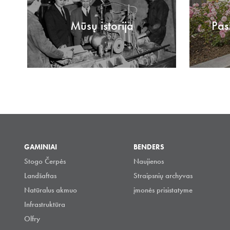
Mūsų istorija
Pas
GAMINIAI
BENDERS
Stogo Čerpės
Naujienos
Landšaftas
Straipsnių archyvas
Natūralus akmuo
įmonės prisistatyme
Infrastruktūra
Olfry