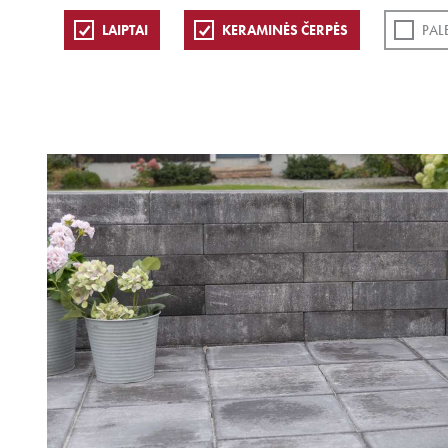
LAIPTAI
KERAMINĖS ČERPĖS
PAL