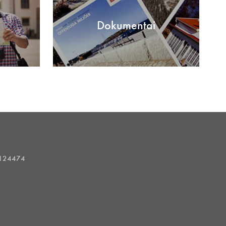
Dokumentai
1124474