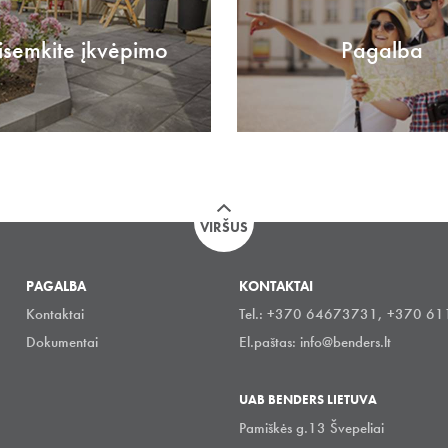
isemkite įkvėpimo
Pagalba
VIRŠUS
PAGALBA
KONTAKTAI
Kontaktai
Tel.: +370 64673731, +370 6
Dokumentai
El.paštas:
info@benders.lt
UAB BENDERS LIETUVA
Pamiškės g.13 Švepeliai