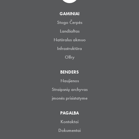
GAMINIAI
Stogo Čerpės
Landšaftas
Natūralus akmuo
Infrastruktūra
Olfry
BENDERS
Naujienos
Straipsnių archyvas
įmonės prisistatyme
PAGALBA
Kontaktai
Dokumentai