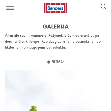
Pagalbos
Įrankiai
nuoroda:
GALERIJA
Atraskite sau tinkamiausią! Pažymėkite žemiau esančius jus
dominančius kriterijus. Kuo daugiau kriterijų pasirinksite, tuo
tikslesnę informaciją jums bus suteikta.
FILTRERA