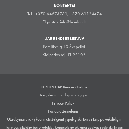
KONTAKTAI
Tel.: +370 64673731, +370 61124474
El.paštas:
info@benders.lt
UAB BENDERS LIETUVA
Pamiškės g.13 Švepeliai
Klaipėdos raj. LT-95102
© 2015 UAB Benders Lietuva
Taisyklės ir naudojimo sąlygos
Privacy Policy
Puslapio žemelapis
Užsakymai yra vykdomi atsiželgiant į spalvų skirtumus tarp paveikslėlių ir
tarp paveikslėlių bei produktų. Kompiuterių ekranai spalvas rodo skirtingai