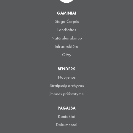
GAMINIAI
Stogo Čerpės
Landšaftas
Natūralus akmuo
Infrastruktūra
Olfry
BENDERS
Naujienos
Straipsnių archyvas
įmonės prisistatyme
PAGALBA
Kontaktai
Dokumentai