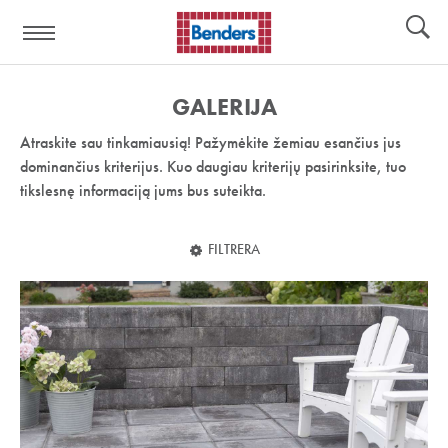
Pagalbos
Įrankiai
nuoroda:
GALERIJA
Atraskite sau tinkamiausią! Pažymėkite žemiau esančius jus
dominančius kriterijus. Kuo daugiau kriterijų pasirinksite, tuo
tikslesnę informaciją jums bus suteikta.
FILTRERA