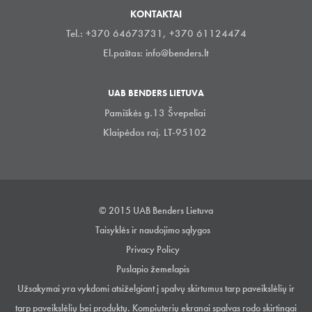
KONTAKTAI
Tel.: +370 64673731, +370 61124474
El.paštas:
info@benders.lt
UAB BENDERS LIETUVA
Pamiškės g.13 Švepeliai
Klaipėdos raj. LT-95102
© 2015 UAB Benders Lietuva
Taisyklės ir naudojimo sąlygos
Privacy Policy
Puslapio žemelapis
Užsakymai yra vykdomi atsiželgiant į spalvų skirtumus tarp paveikslėlių ir
tarp paveikslėlių bei produktų. Kompiuterių ekranai spalvas rodo skirtingai