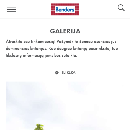
Pagalbos
Įrankiai
nuoroda:
GALERIJA
Atraskite sau tinkamiausią! Pažymėkite žemiau esančius jus
dominančius kriterijus. Kuo daugiau kriterijų pasirinksite, tuo
tikslesnę informaciją jums bus suteikta.
FILTRERA