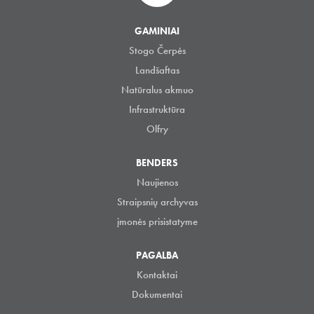
GAMINIAI
Stogo Čerpės
Landšaftas
Natūralus akmuo
Infrastruktūra
Olfry
BENDERS
Naujienos
Straipsnių archyvas
įmonės prisistatyme
PAGALBA
Kontaktai
Dokumentai