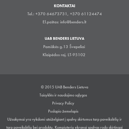
KONTAKTAI
Tel.: +370 64673731, +370 61124474
El.paštas:
info@benders.lt
UAB BENDERS LIETUVA
Pamiškės g.13 Švepeliai
Klaipėdos raj. LT-95102
© 2015 UAB Benders Lietuva
Taisyklės ir naudojimo sąlygos
Privacy Policy
Puslapio žemelapis
Užsakymai yra vykdomi atsiželgiant į spalvų skirtumus tarp paveikslėlių ir
tarp paveikslėlių bei produktų. Kompiuterių ekranai spalvas rodo skirtingai