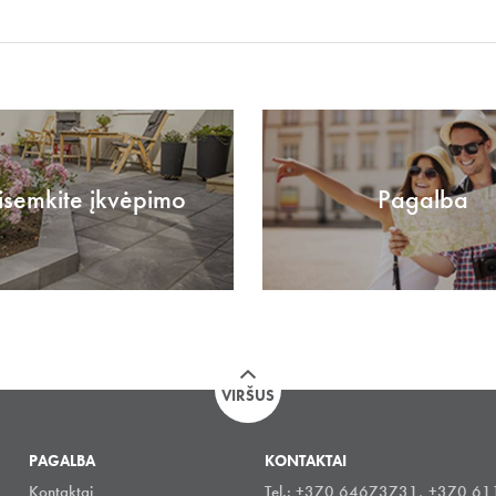
isemkite įkvėpimo
Pagalba
VIRŠUS
PAGALBA
KONTAKTAI
Kontaktai
Tel.: +370 64673731, +370 6