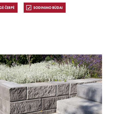
GĖ ČERPĖ
SODINIMO BŪDAI