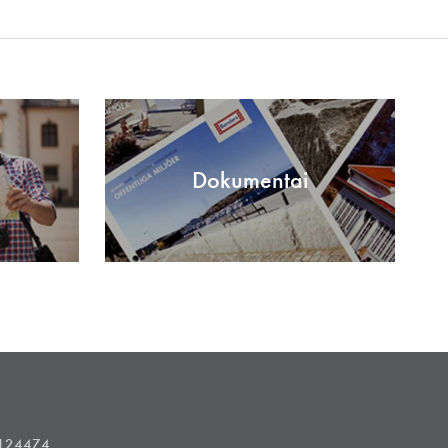
Dokumentai
1124474