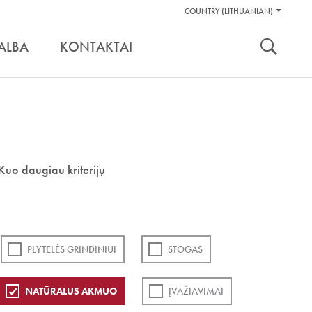
Pagalbos
COUNTRY (LITHUANIAN)
Įrankiai
nuoroda:
ALBA
KONTAKTAI
Kuo daugiau kriterijų
PLYTELĖS GRINDINIUI
STOGAS
NATŪRALUS AKMUO
ĮVAŽIAVIMAI