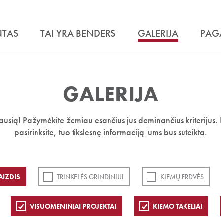
NTAS
TAI YRA BENDERS
GALERIJA
PAG
GALERIJA
iausią! Pažymėkite žemiau esančius jus dominančius kriterijus. 
pasirinksite, tuo tikslesnę informaciją jums bus suteikta.
AIZDIS
TRINKELĖS GRINDINIUI
KIEMŲ ERDVĖS
VISUOMENINIAI PROJEKTAI
KIEMO TAKELIAI