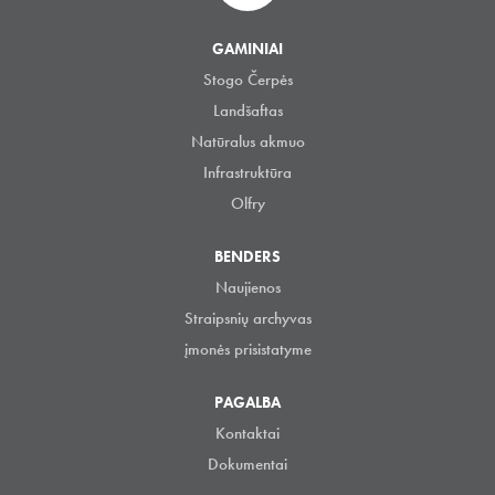
GAMINIAI
Stogo Čerpės
Landšaftas
Natūralus akmuo
Infrastruktūra
Olfry
BENDERS
Naujienos
Straipsnių archyvas
įmonės prisistatyme
PAGALBA
Kontaktai
Dokumentai