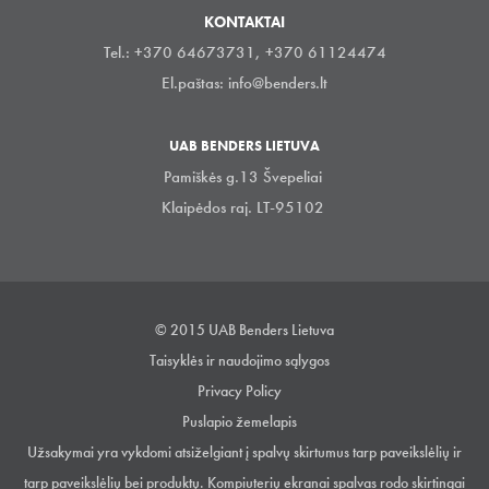
KONTAKTAI
Tel.: +370 64673731, +370 61124474
El.paštas:
info@benders.lt
UAB BENDERS LIETUVA
Pamiškės g.13 Švepeliai
Klaipėdos raj. LT-95102
© 2015 UAB Benders Lietuva
Taisyklės ir naudojimo sąlygos
Privacy Policy
Puslapio žemelapis
Užsakymai yra vykdomi atsiželgiant į spalvų skirtumus tarp paveikslėlių ir
tarp paveikslėlių bei produktų. Kompiuterių ekranai spalvas rodo skirtingai