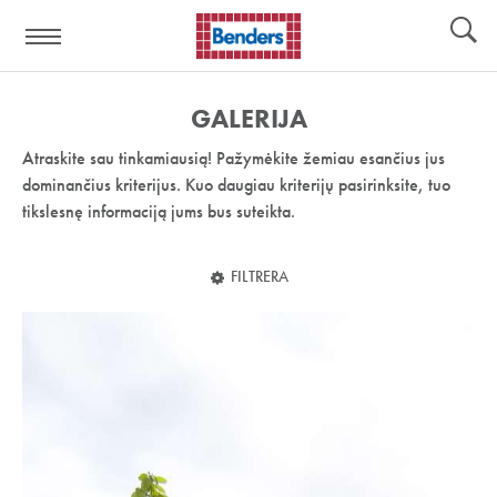
Pagalbos
Įrankiai
nuoroda:
GALERIJA
Atraskite sau tinkamiausią! Pažymėkite žemiau esančius jus
dominančius kriterijus. Kuo daugiau kriterijų pasirinksite, tuo
tikslesnę informaciją jums bus suteikta.
FILTRERA