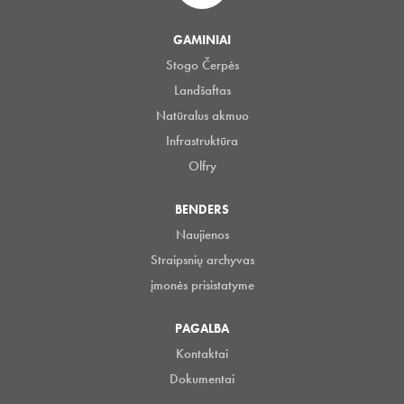
GAMINIAI
Stogo Čerpės
Landšaftas
Natūralus akmuo
Infrastruktūra
Olfry
BENDERS
Naujienos
Straipsnių archyvas
įmonės prisistatyme
PAGALBA
Kontaktai
Dokumentai