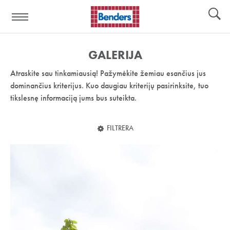
Pagalbos
Įrankiai
nuoroda:
GALERIJA
Atraskite sau tinkamiausią! Pažymėkite žemiau esančius jus
dominančius kriterijus. Kuo daugiau kriterijų pasirinksite, tuo
tikslesnę informaciją jums bus suteikta.
FILTRERA