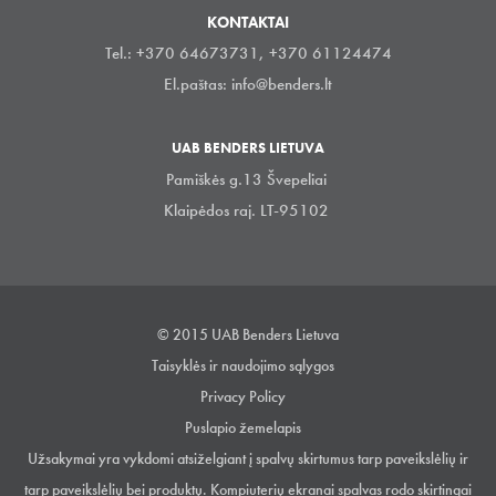
KONTAKTAI
Tel.: +370 64673731, +370 61124474
El.paštas:
info@benders.lt
UAB BENDERS LIETUVA
Pamiškės g.13 Švepeliai
Klaipėdos raj. LT-95102
© 2015 UAB Benders Lietuva
Taisyklės ir naudojimo sąlygos
Privacy Policy
Puslapio žemelapis
Užsakymai yra vykdomi atsiželgiant į spalvų skirtumus tarp paveikslėlių ir
tarp paveikslėlių bei produktų. Kompiuterių ekranai spalvas rodo skirtingai