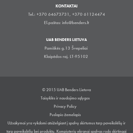
KONTAKTAI
Tel.: +370 64673731, +370 61124474
El.paštas:
info@benders.lt
UAB BENDERS LIETUVA
Pamiškės g.13 Švepeliai
Klaipėdos raj. LT-95102
© 2015 UAB Benders Lietuva
Taisyklės ir naudojimo sąlygos
Privacy Policy
Puslapio žemelapis
Užsakymai yra vykdomi atsiželgiant į spalvų skirtumus tarp paveikslėlių ir
tarp paveikslėlių bei produktų. Kompiuterių ekranai spalvas rodo skirtingai