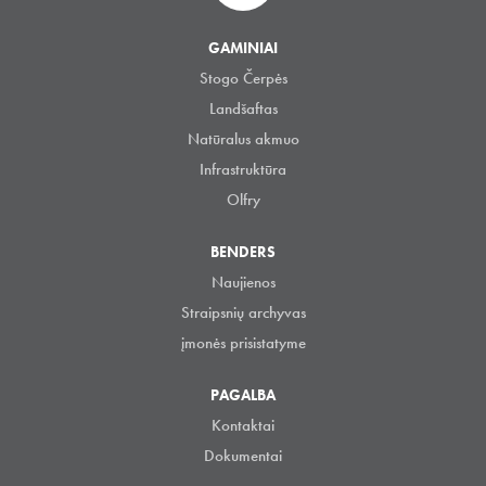
GAMINIAI
Stogo Čerpės
Landšaftas
Natūralus akmuo
Infrastruktūra
Olfry
BENDERS
Naujienos
Straipsnių archyvas
įmonės prisistatyme
PAGALBA
Kontaktai
Dokumentai