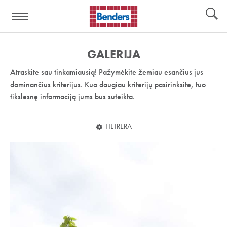
Pagalbos
Įrankiai
nuoroda:
GALERIJA
Atraskite sau tinkamiausią! Pažymėkite žemiau esančius jus
dominančius kriterijus. Kuo daugiau kriterijų pasirinksite, tuo
tikslesnę informaciją jums bus suteikta.
FILTRERA