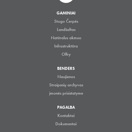
GAMINIAI
Stogo Čerpės
Landšaftas
Natūralus akmuo
Infrastruktūra
Olfry
BENDERS
Naujienos
Straipsnių archyvas
įmonės prisistatyme
PAGALBA
Kontaktai
Dokumentai