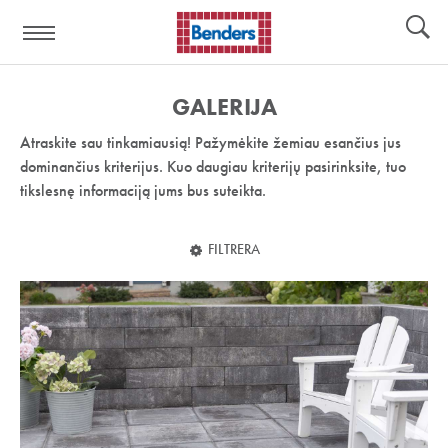
Pagalbos
Įrankiai
nuoroda:
GALERIJA
Atraskite sau tinkamiausią! Pažymėkite žemiau esančius jus
dominančius kriterijus. Kuo daugiau kriterijų pasirinksite, tuo
tikslesnę informaciją jums bus suteikta.
FILTRERA