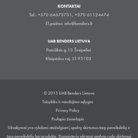
KONTAKTAI
Tel.: +370 64673731, +370 61124474
El.paštas:
info@benders.lt
UAB BENDERS LIETUVA
Pamiškės g.13 Švepeliai
Klaipėdos raj. LT-95102
© 2015 UAB Benders Lietuva
Taisyklės ir naudojimo sąlygos
Privacy Policy
Puslapio žemelapis
Užsakymai yra vykdomi atsiželgiant į spalvų skirtumus tarp paveikslėlių ir
tarp paveikslėlių bei produktų. Kompiuterių ekranai spalvas rodo skirtingai