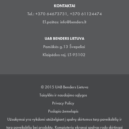
KONTAKTAI
Tel.: +370 64673731, +370 61124474
El.paštas:
info@benders.lt
UAB BENDERS LIETUVA
Pamiškės g.13 Švepeliai
Klaipėdos raj. LT-95102
© 2015 UAB Benders Lietuva
Taisyklės ir naudojimo sąlygos
Privacy Policy
Puslapio žemelapis
Užsakymai yra vykdomi atsiželgiant į spalvų skirtumus tarp paveikslėlių ir
tarp paveikslėlių bei produktų. Kompiuterių ekranai spalvas rodo skirtingai