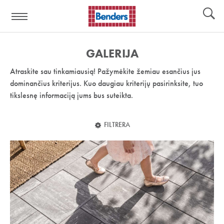
Pagalbos
Įrankiai
nuoroda:
GALERIJA
Atraskite sau tinkamiausią! Pažymėkite žemiau esančius jus
dominančius kriterijus. Kuo daugiau kriterijų pasirinksite, tuo
tikslesnę informaciją jums bus suteikta.
FILTRERA