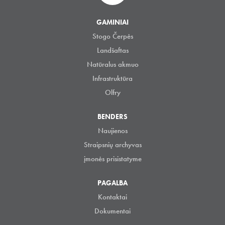
GAMINIAI
Stogo Čerpės
Landšaftas
Natūralus akmuo
Infrastruktūra
Olfry
BENDERS
Naujienos
Straipsnių archyvas
įmonės prisistatyme
PAGALBA
Kontaktai
Dokumentai