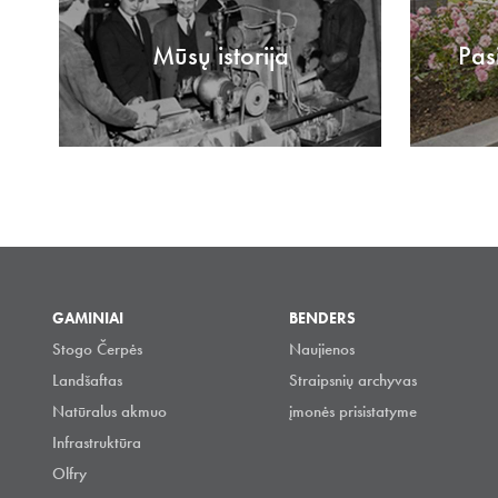
Mūsų istorija
Pas
GAMINIAI
BENDERS
Stogo Čerpės
Naujienos
Landšaftas
Straipsnių archyvas
Natūralus akmuo
įmonės prisistatyme
Infrastruktūra
Olfry