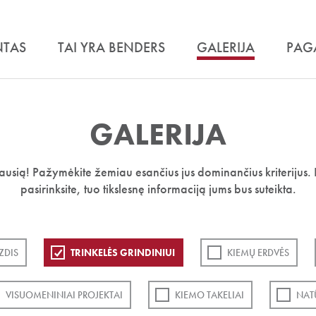
NTAS
TAI YRA BENDERS
GALERIJA
PAG
GALERIJA
iausią! Pažymėkite žemiau esančius jus dominančius kriterijus. 
pasirinksite, tuo tikslesnę informaciją jums bus suteikta.
ZDIS
TRINKELĖS GRINDINIUI
KIEMŲ ERDVĖS
VISUOMENINIAI PROJEKTAI
KIEMO TAKELIAI
NAT