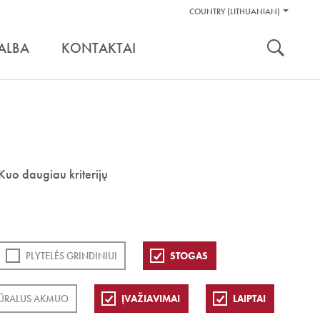
Pagalbos
COUNTRY (LITHUANIAN)
Įrankiai
nuoroda:
ALBA
KONTAKTAI
Kuo daugiau kriterijų
PLYTELĖS GRINDINIUI
STOGAS
ŪRALUS AKMUO
ĮVAŽIAVIMAI
LAIPTAI