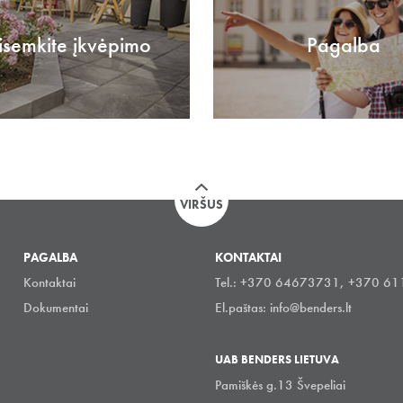
isemkite įkvėpimo
Pagalba
VIRŠUS
PAGALBA
KONTAKTAI
Kontaktai
Tel.: +370 64673731, +370 6
Dokumentai
El.paštas:
info@benders.lt
UAB BENDERS LIETUVA
Pamiškės g.13 Švepeliai