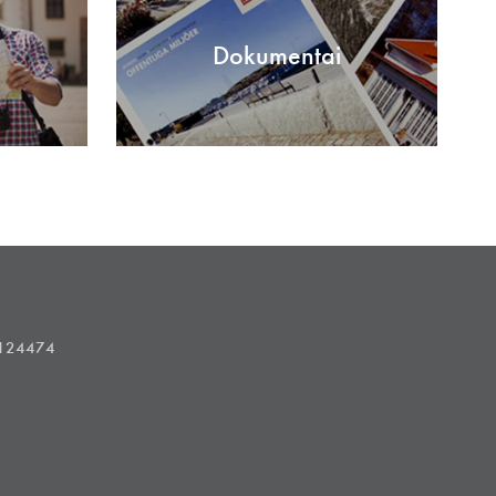
Dokumentai
1124474