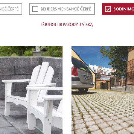
NGĖ ČERPĖ
BENDERS VIENBANGĖ ČERPĖ
SODINIMO
IŠJUNGTI IR PARODYTI VISKĄ