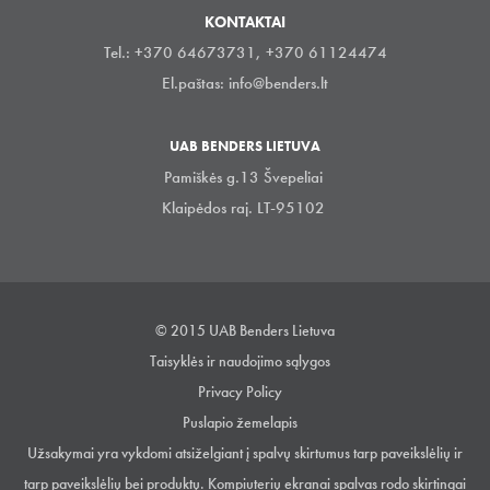
KONTAKTAI
Tel.: +370 64673731, +370 61124474
El.paštas:
info@benders.lt
UAB BENDERS LIETUVA
Pamiškės g.13 Švepeliai
Klaipėdos raj. LT-95102
© 2015 UAB Benders Lietuva
Taisyklės ir naudojimo sąlygos
Privacy Policy
Puslapio žemelapis
Užsakymai yra vykdomi atsiželgiant į spalvų skirtumus tarp paveikslėlių ir
tarp paveikslėlių bei produktų. Kompiuterių ekranai spalvas rodo skirtingai