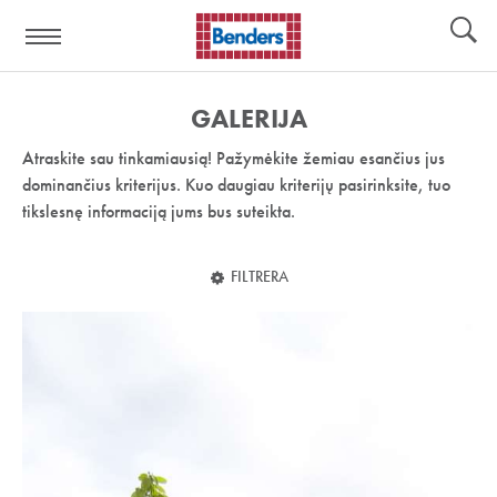
Pagalbos
Įrankiai
nuoroda:
GALERIJA
Atraskite sau tinkamiausią! Pažymėkite žemiau esančius jus
dominančius kriterijus. Kuo daugiau kriterijų pasirinksite, tuo
tikslesnę informaciją jums bus suteikta.
FILTRERA