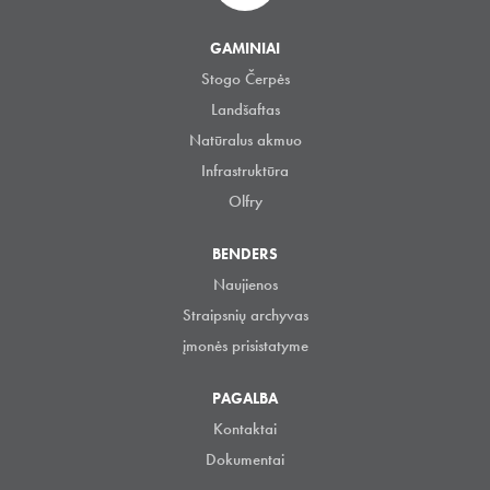
GAMINIAI
Stogo Čerpės
Landšaftas
Natūralus akmuo
Infrastruktūra
Olfry
BENDERS
Naujienos
Straipsnių archyvas
įmonės prisistatyme
PAGALBA
Kontaktai
Dokumentai