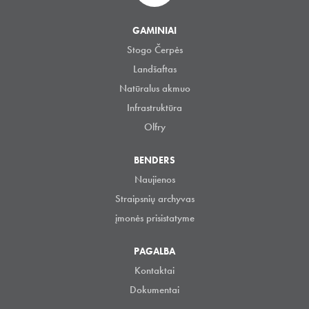
GAMINIAI
Stogo Čerpės
Landšaftas
Natūralus akmuo
Infrastruktūra
Olfry
BENDERS
Naujienos
Straipsnių archyvas
įmonės prisistatyme
PAGALBA
Kontaktai
Dokumentai