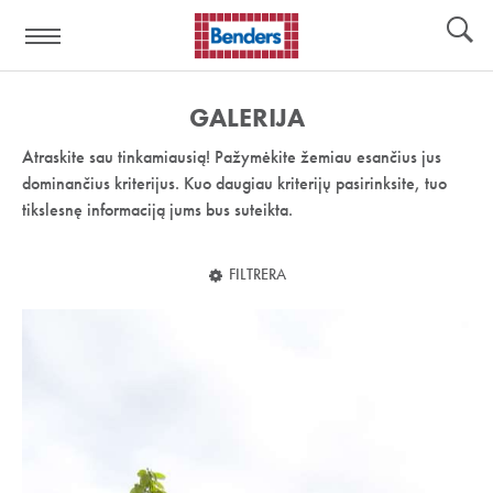
Pagalbos
Įrankiai
nuoroda:
GALERIJA
Atraskite sau tinkamiausią! Pažymėkite žemiau esančius jus
dominančius kriterijus. Kuo daugiau kriterijų pasirinksite, tuo
tikslesnę informaciją jums bus suteikta.
FILTRERA