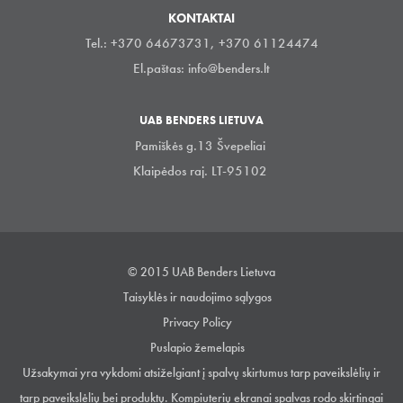
KONTAKTAI
Tel.: +370 64673731, +370 61124474
El.paštas:
info@benders.lt
UAB BENDERS LIETUVA
Pamiškės g.13 Švepeliai
Klaipėdos raj. LT-95102
© 2015 UAB Benders Lietuva
Taisyklės ir naudojimo sąlygos
Privacy Policy
Puslapio žemelapis
Užsakymai yra vykdomi atsiželgiant į spalvų skirtumus tarp paveikslėlių ir
tarp paveikslėlių bei produktų. Kompiuterių ekranai spalvas rodo skirtingai