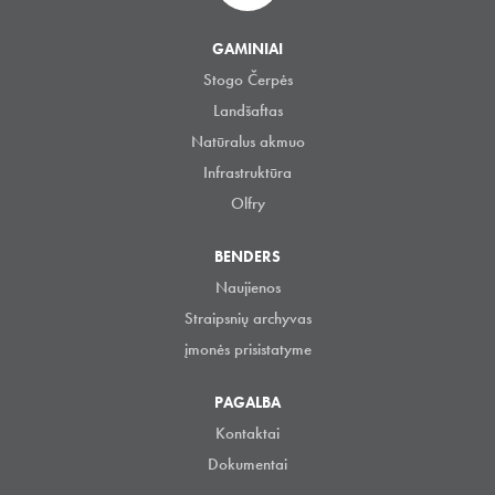
GAMINIAI
Stogo Čerpės
Landšaftas
Natūralus akmuo
Infrastruktūra
Olfry
BENDERS
Naujienos
Straipsnių archyvas
įmonės prisistatyme
PAGALBA
Kontaktai
Dokumentai