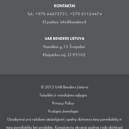
KONTAKTAI
Tel.: +370 64673731, +370 61124474
El.paštas:
info@benders.lt
UAB BENDERS LIETUVA
Pamiškės g.13 Švepeliai
Klaipėdos raj. LT-95102
© 2015 UAB Benders Lietuva
Taisyklės ir naudojimo sąlygos
Privacy Policy
Puslapio žemelapis
Užsakymai yra vykdomi atsiželgiant į spalvų skirtumus tarp paveikslėlių ir
tarp paveikslėlių bei produktų. Kompiuterių ekranai spalvas rodo skirtingai