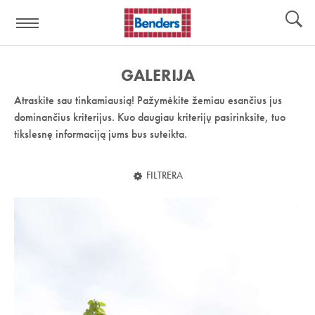
Pagalbos
Įrankiai
nuoroda:
GALERIJA
Atraskite sau tinkamiausią! Pažymėkite žemiau esančius jus
dominančius kriterijus. Kuo daugiau kriterijų pasirinksite, tuo
tikslesnę informaciją jums bus suteikta.
FILTRERA