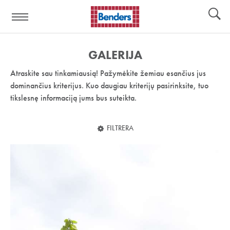
Pagalbos
Įrankiai
nuoroda:
GALERIJA
Atraskite sau tinkamiausią! Pažymėkite žemiau esančius jus
dominančius kriterijus. Kuo daugiau kriterijų pasirinksite, tuo
tikslesnę informaciją jums bus suteikta.
FILTRERA