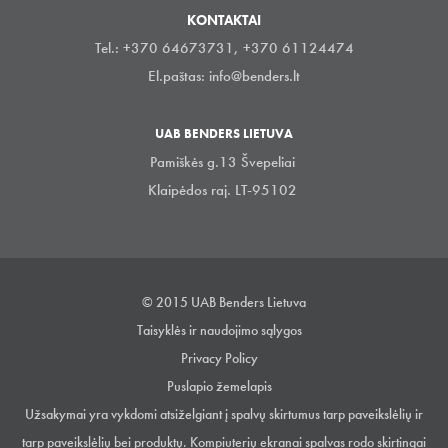
KONTAKTAI
Tel.: +370 64673731, +370 61124474
El.paštas:
info@benders.lt
UAB BENDERS LIETUVA
Pamiškės g.13 Švepeliai
Klaipėdos raj. LT-95102
© 2015 UAB Benders Lietuva
Taisyklės ir naudojimo sąlygos
Privacy Policy
Puslapio žemelapis
Užsakymai yra vykdomi atsiželgiant į spalvų skirtumus tarp paveikslėlių ir
tarp paveikslėlių bei produktų. Kompiuterių ekranai spalvas rodo skirtingai