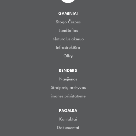
GAMINIAI
Stogo Čerpės
Landšaftas
Natūralus akmuo
Infrastruktūra
Olfry
BENDERS
Naujienos
Straipsnių archyvas
įmonės prisistatyme
PAGALBA
Kontaktai
Dokumentai